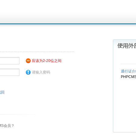
应该为2-20位之间
通行证介
请输入密码
PHPC
找回
MS会员？