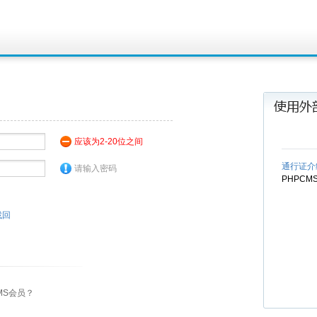
应该为2-20位之间
通行证介
请输入密码
PHPC
找回
MS会员？