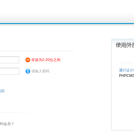
应该为2-20位之间
通行证介
请输入密码
PHPC
找回
MS会员？