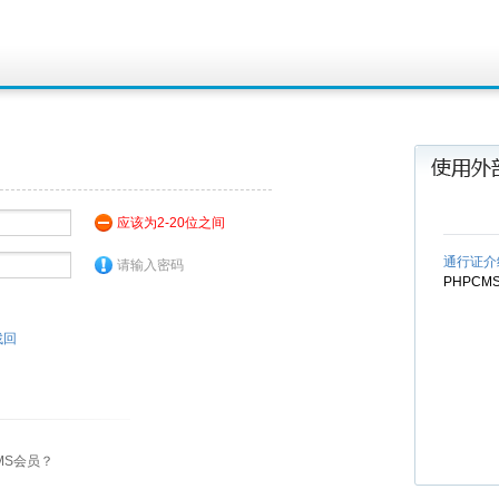
应该为2-20位之间
通行证介
请输入密码
PHPC
找回
MS会员？