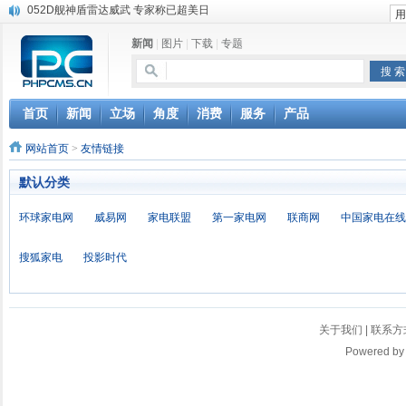
052D舰神盾雷达威武 专家称已超美日
人均会费300元住豪华酒店 商家看重“隐性福利”
新闻
|
图片
|
下载
|
专题
红楼梦归国手稿“见光死” 当事人被指骗子非首次
“胡同游”车夫分化：老北京讲历史 外来户侃八卦
旅游点女性如厕难 无视差异是侵权
孔庙摆放现代设计作品遭投诉 众议存分歧
首页
新闻
立场
角度
消费
服务
产品
俄媒称中国准备“摸着石头过河”：担当全球经济领袖
网站首页
>
友情链接
方舟子：与网友们聊诺贝尔奖
潘洪其：若季建业没犯罪，南京城怎么办？
默认分类
百度魔图：成名之前与蹿红之后
环球家电网
威易网
家电联盟
第一家电网
联商网
中国家电在线
搜狐家电
投影时代
关于我们
|
联系方
Powered b