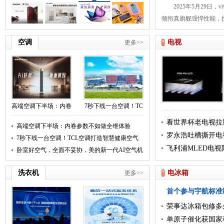
2025年5月29日，vivo
领衔真旗舰强悍性能，
空调
电视
更多>>
高端空调下半场：内卷
7秒下线一台空调！TC
看世界杯老电视拉胯
高端空调下半场：内卷参数不如做全维体验
LED，原生真彩
罗永浩吐槽撕开电
7秒下线一台空调！TCL空调打造智慧健康空气
验破局
飞利浦MLED电
解决方案
卧室好空气，全面不妥协，美的新一代AI空气机
场民国重逢！
T3上市
洗衣机
电冰箱
更多>>
首个参与宇航标准
荣事达冰箱包修多
值得入手
单原子催化获国家