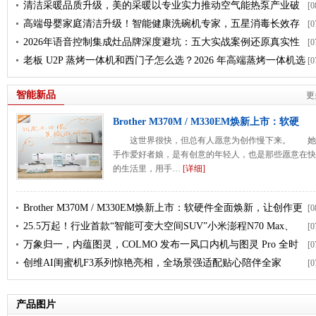
清洁采暖品质升级，美的采暖以专业实力推动空气能热泵产业破
[0
局
高端母婴家庭清洁升级！智能健康洗碗机专家，五星消毒长效存
[0
守护宝宝入口安全
2026年语音控制集成灶品牌深度避坑：五大实战案例还原真实性
[0
能与选型逻辑
老板 U2P 蒸烤一体机和西门子怎么选？2026 年高端蒸烤一体机选
[0
购攻略
智能新品
更
Brother M370M / M330EM焕新上市：软硬
这世界很快，但总有人愿意为创作慢下来。 她
手作爱好者娘，是有创意的年轻人，也是那些愿意在快
的生活里，用手…
[详细]
Brother M370M / M330EM焕新上市：软硬件全面焕新，让创作更
[0
从容
25.5万起！行业首款“智能可变大空间SUV”小米澎程N70 Max、
[0
N90 Max正式开启预售
万象归一，内蕴图灵，COLMO 发布一风口内机与图灵 Pro 全时
[0
三管制中央空调
创维AI闺蜜机F3系列惊艳亮相，全场景强适配贴心陪伴全家
[0
产品图片