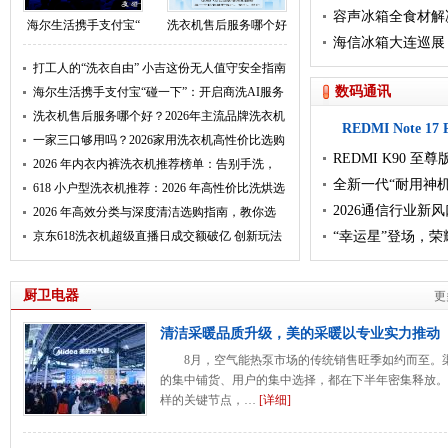
标准
容声冰箱全食材解
海尔生活携手支付宝“
洗衣机售后服务哪个好
储鲜藏住人间烟火
海信冰箱大连巡展 
打工人的“洗衣自由” 小吉这份无人值守安全指南
数码通讯
请查收
海尔生活携手支付宝“碰一下”：开启商洗AI服务
新体验
洗衣机售后服务哪个好？2026年主流品牌洗衣机
REDMI Note
售后深度评测
一家三口够用吗？2026家用洗衣机高性价比选购
REDMI K90
指南
2026 年内衣内裤洗衣机推荐榜单：告别手洗，
全新一代“耐用神机”
四款高口碑洗烘一体机深度测评
618 小户型洗衣机推荐：2026 年高性价比洗烘选
2026通信行业
购攻略
2026 年高效分类与深度清洁选购指南，教你选
出最合适的懒人洗衣机
京东618洗衣机超级直播日成交额破亿 创新玩法
起
“幸运星”登场，荣
成为家电直播升级新范式
2294.15元起
厨卫电器
更
清洁采暖品质升级，美的采暖以专业实力推动
8月，空气能热泵市场的传统销售旺季如约而至。
的集中铺货、用户的集中选择，都在下半年密集释放。
样的关键节点，…
[详细]