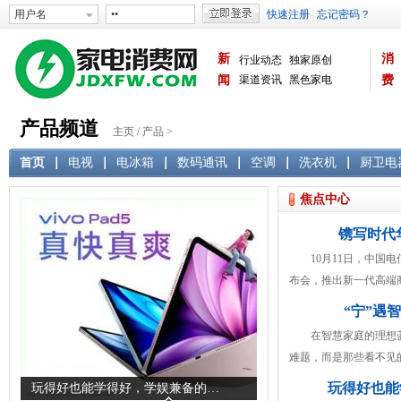
新
消
行业动态
独家原创
闻
渠道资讯
黑色家电
费
白色家电
生活电器
产品频道
主页
/
产品
>
首页
电视
电冰箱
数码通讯
空调
洗衣机
厨卫电
焦点中心
镌写时代
10月11日，中国电
布会，推出新一代高端
“宁”遇
在智慧家庭的理想蓝
难题，而是那些看不见
玩得好也能
玩得好也能学得好，学娱兼备的…