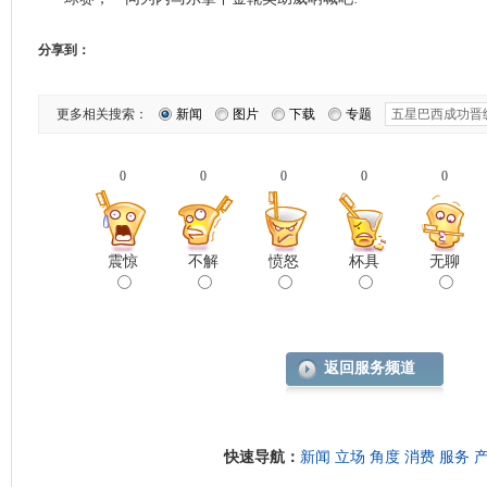
分享到：
更多相关搜索：
新闻
图片
下载
专题
0
0
0
0
0
震惊
不解
愤怒
杯具
无聊
返回服务频道
快速导航：
新闻
立场
角度
消费
服务