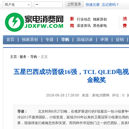
新
消
行业动态
独家原创
闻
渠道资讯
黑色家电
费
白色家电
生活电器
首页
独家原创
专题
导购
高端访谈
评测
促销
主页
/
服务
>
导购
> 正文
五星巴西成功晋级16强，TCL QLED电
金靴奖
2018-06-28 17:28:00 来源：家电消费网 评论：
0
导读：
北京时间6月27日晚，在俄罗斯进行的F组最后一轮小组赛争
冷以0:2不敌韩国队，小组垫底，延续2010年以来的卫冕冠军小组赛出局
果，现场球迷们难掩悲伤和失望。而同样作夺冠热门之一的巴西队，其表