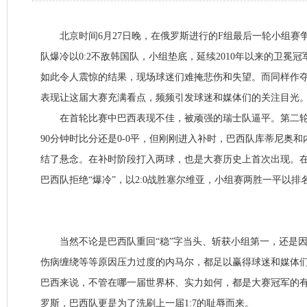
北京时间6月27日晚，在俄罗斯进行的F组最后一轮小组赛
队爆冷以0:2不敌韩国队，小组垫底，延续2010年以来的卫冕
如此令人震惊的结果，现场球迷们难掩悲伤和失望。而同样作
表现让这届大赛充满看点，频频引发球迷和媒体们的关注目光
在首轮比赛中巴西表现不佳，被顽强的瑞士队逼平。第二轮
90分钟时比分还是0-0平，但刚刚进入补时，巴西队库蒂尼奥和
结了悬念。在补时阶段打入两球，也是大赛历史上首次出现。
巴西队拒绝“爆冷”，以2:0战胜塞尔维亚，小组赛两胜一平以排
当然不论是巴西队重回“稳”字当头、斩获小组第一，还是因
伤病缠绕等等原因压力过度的内马尔，都足以赢得球迷和媒体
巴西来说，不管在哪一届世界杯、实力如何，都是大赛冠军的
罗斯，巴西队更是为了洗刷上一届1:7的耻辱而来。