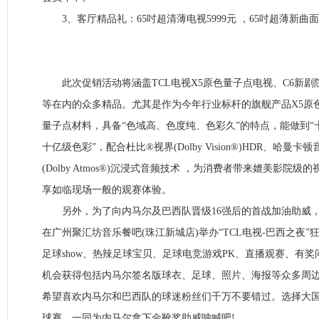
3、客厅精品礼：65吋超清薄电视5999元 ，65吋超薄新曲面电
此次促销活动将涵盖TCL电视X5原色量子点电视、C6新剧
等在内的众多精品。尤其是作为今年行业标杆的旗舰产品X5原
量子点材料，具备“色域高、色度纯、色彩久”的特点，能做到
十亿级色彩”，配合杜比®视界(Dolby Vision®)HDR、哈曼
(Dolby Atmos®)沉浸式音频技术 ，为消费者带来媲美影院
享如临现场一般的观赛体验。
另外，为了向内马尔及巴西队晋级16强后的首战加油助威， T
在广州聚汇坊音乐餐吧(珠江新城店)举办“TCL电视-巴西之夜
足球show、热辣足球宝贝、足球电竞游戏PK、直播观赛、有
机会获得包括内马尔签名版球衣、足球、照片、海报等众多周边及
希望喜欢内马尔和巴西队的球迷粉丝们千万不要错过。选择大国
球赛，一同为内马尔拿下金靴奖助威呐喊吧!