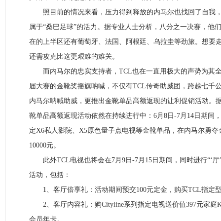
照目前的情况来看，压力得到释放的内马尔也找回了自我，
属于“桑巴足球”的活力。据专业人士分析，八分之一决赛，他
在的上半区还有葡萄牙、法国、阿根廷、乌拉圭等劲旅。想要走
还需攻克比这更艰难的难关。
而内马尔的忠实支持者，TCL也在一直用极大的声势为其全
届大赛的金靴奖摇旗呐喊，不仅有TCL传奇助威团，跨越七千
内马尔呐喊助威，更推出金靴单品高额返现的让利促销活动。据
靴单品高额返现活动依然在持续进行中：6月8日-7月14日期间
定X6私人影院、X5原色量子点电视等金靴单品，在内马尔勇
10000元。
此外TCL电视也将会在7月9日-7月15日期间，同时进行“‘厅
活动，包括：
1、客厅倍享礼：活动期间预交100元定金，购买TCL指定型号
2、客厅内容礼：购Cityline系列指定电视送价值397元家庭K
会员年卡。