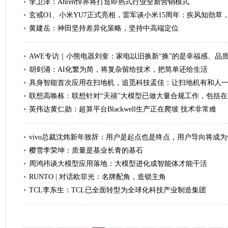
李卫泽：Ahren悍界将打造即热式行业全新营销模式
玄戒O1、小米YU7正式亮相，雷军谈小米15周年：疾风知劲草
黄建岳：神田坚持差异化策略，坚持中高端定位
AWE专访｜小熊电器刘奎：家电以旧换新“换”的是幸福感、品
胡剑涌：AI化繁为简，将复杂留给技术，把简单还给生活
具身智能首次应用在扫地机，追觅科技孟佳：让扫地机有和人
联想高唤栋：联想针对“天禧”大模型已做大量合规工作，包括在
英伟达黄仁勋：超算平台Blackwell生产正在爬坡 技术非常难
vivo总裁沈炜新年致辞：用户是起点也是终点，用户导向将成为
樱雪李荣坤：质量是基业长青的基石
周鸿祎谈大模型应用落地：大模型进化成智能体才能干活
RUNTO | 对话欧菲光：名牌配角，造锁主角
TCL李东生：TCL已全面转型为全球化科技产业制造集团