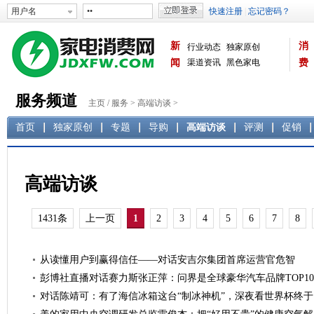
新
消
行业动态
独家原创
闻
渠道资讯
黑色家电
费
白色家电
生活电器
服务频道
主页
/
服务
>
高端访谈
>
首页
独家原创
专题
导购
高端访谈
评测
促销
高端访谈
1431条
上一页
1
2
3
4
5
6
7
8
从读懂用户到赢得信任——对话安吉尔集团首席运营官危智
彭博社直播对话赛力斯张正萍：问界是全球豪华汽车品牌TOP1
对话陈靖可：有了海信冰箱这台“制冰神机”，深夜看世界杯终于