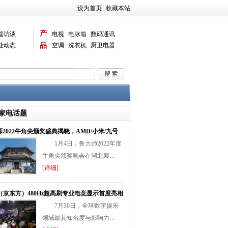
设为首页
|
收藏本站
产
端访谈
电视
电冰箱
数码通讯
业动态
品
空调
洗衣机
厨卫电器
智能新品
电脑相机
家电话题
2022牛角尖颁奖盛典揭晓，AMD/小米/九号
1月4日，鲁大师2022年度
牛角尖颁奖晚会在湖北襄…
[详细]
E（京东方）480Hz超高刷专业电竞显示首度亮相
7月30日，全球数字娱乐
领域最具知名度与影响力…