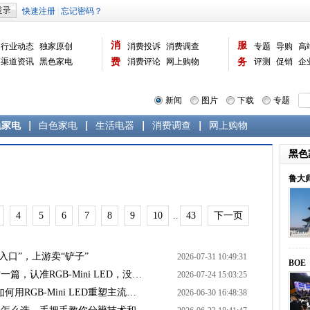
消
服
行业动态
独家原创
消费投诉
消费调查
专题
导购
高
渠道资讯
黑色家电
费
消费评论
网上购物
务
评测
促销
企
白色家电
生活电器
选购宝典
数据报告
家电常识
资讯
曝光台
品牌关注
新闻
图片
下载
专题
色家电
白色家电
生活电器
消费调查
网上购物
黑色
鲁大师
4
5
6
7
8
9
10
..
43
下一页
入口”，上游卖“铲子”
2026-07-31 10:49:31
BO
，认准RGB-Mini LED，没…
2026-07-24 15:03:25
何用RGB-Mini LED重塑主流…
2026-06-30 16:48:38