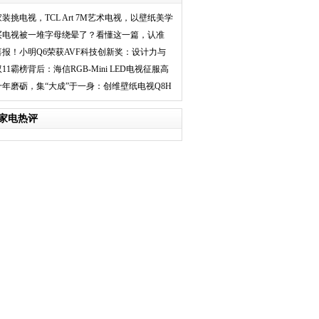
家装挑电视，TCL Art 7M艺术电视，以壁纸美学
塑造真正的墙
买电视被一堆字母绕晕了？看懂这一篇，认准
GB-Mini LED，
喜报！小明Q6荣获AVF科技创新奖：设计力与
科技力并驾齐驱
双11霸榜背后：海信RGB-Mini LED电视征服高
端用户的真相
十年磨砺，集“大成”于一身：创维壁纸电视Q8H
定义超高端电
家电热评