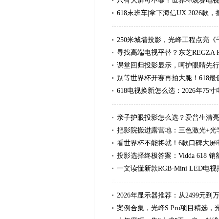
只有大屏可不够！世界杯观赛电
618末班车|拿下海信UX 2026
250米城墙投影，光峰工程点亮《
寻找高端电视平替？东芝REGZA R70
课堂回归投影显示，呵护眼睛先
别等世界杯开赛再拍大腿！618最
618电视换新怎么选：2026年7
亲子护眼投影怎么选？爱普生清
把影院搬进露营地：三色激光+光
看世界杯不能将就！6款口碑大屏
投影选择终极答案：Vidda 618 
一文读懂新款RGB-Mini LED电
2026年显示器推荐：从2499
案例合集，光峰S Pro项目精选，