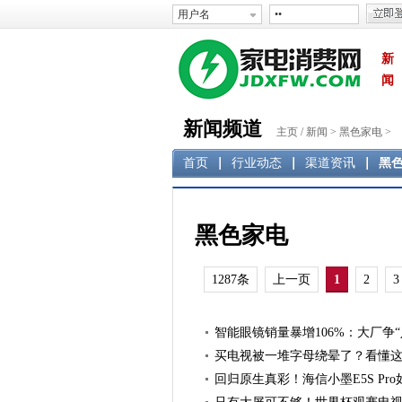
新
闻
新闻频道
主页
/
新闻
>
黑色家电
>
首页
行业动态
渠道资讯
黑
黑色家电
1287条
上一页
1
2
3
智能眼镜销量暴增106%：大厂争“
买电视被一堆字母绕晕了？看懂这一篇
回归原生真彩！海信小墨E5S Pro如