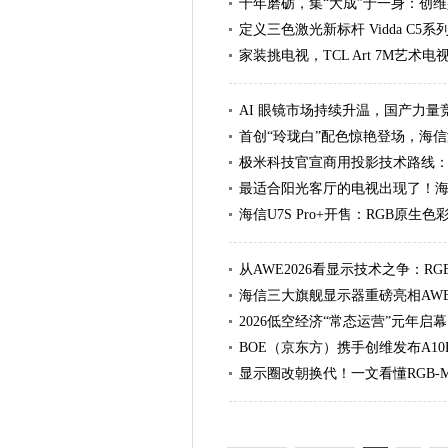
十年磨砺，集“大成”于一身：创维
定义三色激光新标杆 Vidda C5系
家装挑电视，TCL Art 7M艺
AI 眼镜市场持续升温，国产力量
首创“玲珑白”配色惊艳登场，海
极米科技官宣商用投影技术路线
最适合阳光客厅的电视出现了！海信
海信U7S Pro+开售：RGB原
从AWE2026看显示技术之争：RG
海信三大旗舰显示器重磅亮相AWE
2026低空经济“常态运营”元年启幕：
BOE（京东方）携手创维发布A1
显示圈改朝换代！一文看懂RGB-Mi