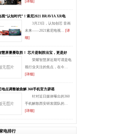
[详细]
视“认知时代”！索尼2021 BRAVIA XR电
3月23日，认知创芯 音画
未来——2021索尼电视…
[详
细]
智慧屏屡屡取胜！ 芯片是制胜法宝，更是好
荣耀智慧屏近期可谓是电
视行业关注的焦点，在今…
[详细]
司地点调整被曲解 360手机官方辟谣
针对近日媒体曝出的360
手机解散西安研发团队的…
[详细]
家电排行