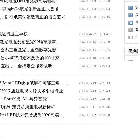
壁纸电视Q8H定义超高端电视…
2026-05-09 15:53:39
列与LightGo流光派新品正式登场
2026-05-08 17:36:04
术电视，以壁纸美学塑造真正的墙面艺术
2026-04-30 17:12:15
R
竞逐行业主导权
2026-04-27 10:51:41
信激光电视发布星光S2纯享版革…
2026-04-16 12:27:50
：全系三色激光，重塑数字光影
2026-04-15 17:55:35
黑色
小墨E5打造不反光的100寸家…
2026-04-10 15:58:38
生色彩直出，一台搞定全场景视听
2026-03-30 16:19:04
B-Mini LED硬核破解不可能三角，…
2026-03-19 16:09:13
2026 旗舰电视同源技术引领行业
2026-03-13 16:09:43
RortiX携“AI+具身智能”…
2026-03-12 16:14:58
0H系列 定义超旗舰电视新标杆
2026-03-11 19:40:46
ni LED技术凭啥成为2026高端…
2026-03-02 18:04:58