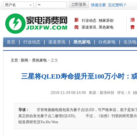
新
消
行业动态
独家原创
闻
渠道资讯
黑色家电
费
白色家电
生活电器
首页
行业动态
渠道资讯
黑色家电
白色家电
生活电
主页
/
新闻
>
黑色家电
> 正文
三星将QLED寿命提升至100万小时：
2019-11-29 08:14:49 来源：新浪科技 评论：
0
[
导读：
尽管将旗舰电视包装为量子点QLED，可严格来说，底子是加了
真正的自发光量子点二极管(QLED)。 不过，《自然》刊登的研究显示，三星
组首席研究员Yu-Ho Won