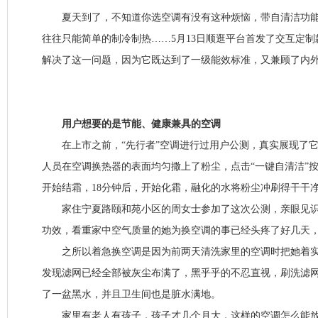
夏天到了，不知道你选空调有没有这种烦恼，带自清洁功能
往往只能简单的制冷制热……5月13日顺逛平台首发了交互定制
解决了这一问题，因为它既达到了一级能效标准，又兼顾了内
用户想要的是节能、健康兼具的空调
在上市之前，“先行者”空调进行过用户公测，真实展现了它
人员在空调换热器的表面均匀撒上了粉尘，点击“一键自清洁”
开始结霜，18分钟后，开始化霜，融化的水将粉尘冲刷得干干
家住宁夏路颐和苑小区的周女士参加了这次公测，亲眼见识了
功效，看重家中空气质量的她为换空调的事已经头疼了好几天
之所以着急换空调是因为前两天清洗家里的空调时把她着实
发现滤网已经全部被灰尘布满了，黑乎乎的不忍直视，刷洗滤
了一盆黑水，并且卫生间也是脏水满地。
家里有老人有孩子，孩子才几个月大，这样的空调怎么能放