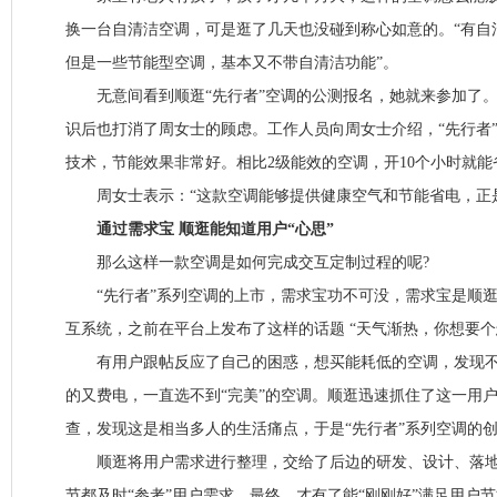
换一台自清洁空调，可是逛了几天也没碰到称心如意的。“有自
但是一些节能型空调，基本又不带自清洁功能”。
无意间看到顺逛“先行者”空调的公测报名，她就来参加了。空
识后也打消了周女士的顾虑。工作人员向周女士介绍，“先行者
技术，节能效果非常好。相比2级能效的空调，开10个小时就能省
周女士表示：“这款空调能够提供健康空气和节能省电，正是
通过需求宝 顺逛能知道用户“心思”
那么这样一款空调是如何完成交互定制过程的呢?
“先行者”系列空调的上市，需求宝功不可没，需求宝是顺逛
互系统，之前在平台上发布了这样的话题 “天气渐热，你想要个
有用户跟帖反应了自己的困惑，想买能耗低的空调，发现不
的又费电，一直选不到“完美”的空调。顺逛迅速抓住了这一用
查，发现这是相当多人的生活痛点，于是“先行者”系列空调的
顺逛将用户需求进行整理，交给了后边的研发、设计、落地
节都及时“参考”用户需求，最终，才有了能“刚刚好”满足用户