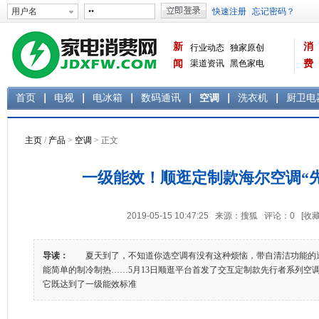
新
消
行业动态
独家原创
闻
渠道资讯
黑色家电
费
白色家电
生活电器
首页
电视
电冰箱
数码通讯
空调
洗衣机
厨卫电
主页
/
产品
>
空调
> 正文
一级能效！顺逛定制款海尔空调“
2019-05-15 10:47:25 来源：搜狐 评论：
0
[收藏
导读：
夏天到了，不知道你选空调有没有这种烦恼，带自清洁功能的
能简单的制冷制热……5月13日顺逛平台首发了交互定制款先行者系列空
它既达到了一级能效标准