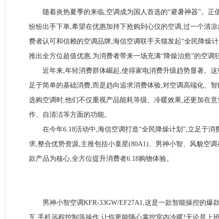
随着炎热夏季的来临,空调成为国人首选的“避暑神器”。正值6
纷纷出手下单,希望在优惠加持下抢购到心仪的空调,过一个清
费者认可和信赖的空调品牌,海信空调联手天猫发起“全民降燥计划
推出全方位超值优惠,为消费者带来一场充满“降燥治愈”的空调
近年来,年轻消费群体崛起,使得家电消费升级趋势显著。这些“
足于简单的基础消费,而是趋向追求消费体验,对空调高端化、
选购空调时,他们不仅重视产品能耗等级、冷暖效果,还更加在
作、自清洁等方面的功能。
在今年6.18活动中,海信空调打造“全民降燥计划”,立足于
求,整合优势资源,主推包括小童星(80A1)、男神小智、风貌空
款产品为核心,全方位提升消费者6.18购物体验。
男神小智空调KFR-33GW/EF27A1,这是一款智能操控的
互,手机远程控制等操作,让你更能随心掌控室内冷暖!无论是上