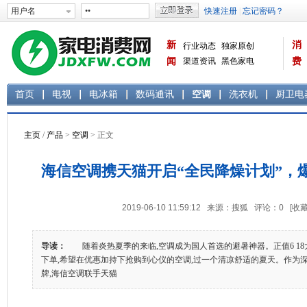
新
消
行业动态
独家原创
闻
渠道资讯
黑色家电
费
白色家电
生活电器
首页
电视
电冰箱
数码通讯
空调
洗衣机
厨卫电
主页
/
产品
>
空调
> 正文
海信空调携天猫开启“全民降燥计划”，
2019-06-10 11:59:12 来源：搜狐 评论：
0
[收藏
导读：
随着炎热夏季的来临,空调成为国人首选的避暑神器。正值6 18
下单,希望在优惠加持下抢购到心仪的空调,过一个清凉舒适的夏天。作为
牌,海信空调联手天猫