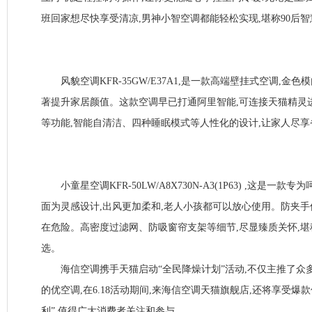
班回家想尽快享受清凉,男神小智空调都能轻松实现,堪称90后智
风貌空调KFR-35GW/E37A1,是一款高端壁挂式空调,金色
著提升家居颜值。这款空调早已打通阿里智能,可连接天猫精灵
等功能,智能自清洁、四种睡眠模式等人性化的设计,让家人尽享
小童星空调KFR-50LW/A8X730N-A3(1P63) ,这是一
面为灵感设计,出风更加柔和,老人小孩都可以放心使用。防夹手
在危险。高密度过滤网、防吸窗帘支架等细节,尽显臻质关怀,
选。
海信空调携手天猫启动“全民降燥计划”活动,不仅主推了众
的优空调,在6.18活动期间,来海信空调天猫旗舰店,还将享受爆
利”,值得广大消费者关注和参与。