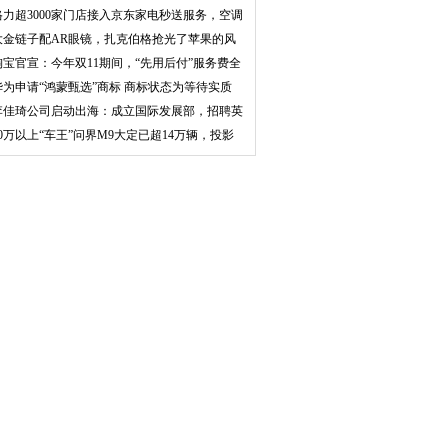
多
格力超3000家门店接入京东家电秒送服务，空调
最快
大金链子配AR眼镜，扎克伯格抢光了苹果的风
头
淘宝官宣：今年双11期间，“先用后付”服务费全
部
华为申请“鸿蒙甄选”商标 商标状态为等待实质
审
李佳琦公司启动出海：成立国际发展部，招聘英
语印
50万以上“车王”问界M9大定已超14万辆，投影
巨幕