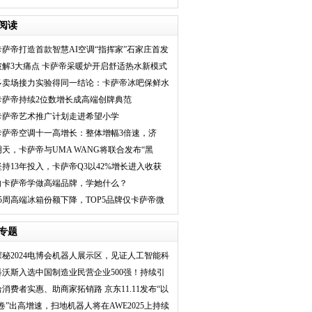
绿色循环经济
阅读
卡萨帝打造首款智慧AI空调“指挥家”石家庄首发
上市
破解3大痛点 卡萨帝采暖炉开启舒适热水新模式
多卖场接力实验得同一结论：卡萨帝冰吧保鲜水
果时间长！
卡萨帝持续2位数增长成高端创牌典范
卡萨帝艺术推广计划走进希望小学
卡萨帝空调十一高增长：整体增幅3倍速，济
南、太原套购用户
明天，卡萨帝与UMA WANG将联合发布“黑
标”家电与高定成衣
坚持13年投入，卡萨帝Q3以42%增长进入收获
期
向卡萨帝学做高端品牌，学她什么？
45周高端冰箱份额下降，TOP5品牌仅卡萨帝微
涨
专题
探秘2024电博会机器人展示区，见证人工智能科
技生
科沃斯入选中国制造业民营企业500强！持续引
领服
给消费者实惠、助商家拓销路 京东11.11发布“以
“卷”出高增速，扫地机器人将在AWE2025上持续