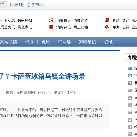
消
服
行业动态
独家原创
消费投诉
消费调查
专题
导购
高
渠道资讯
黑色家电
费
消费评论
网上购物
务
评测
促销
企
白色家电
生活电器
选购宝典
数据报告
家电常识
资讯
曝光台
品牌关注
高端访谈
评测
促销
IT网络
家电常识
资讯
专题
了？卡萨帝冰箱乌镇全讲场景
5:53:55 来源：家电消费网 评论：
0
[收藏]
[评论]
超
破。 如果你不信，可以回想下，过去这个行业是不是要么
在10月15日的海尔制冷产业2020全球峰会上，卡萨帝冰箱针对