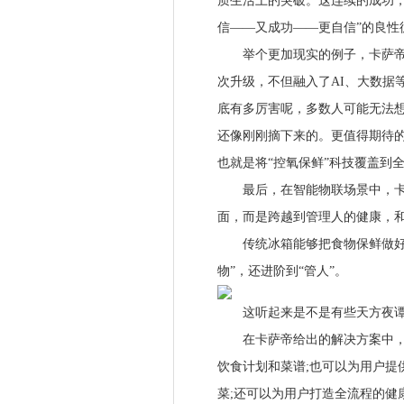
质生活上的突破。这连续的成功，
信——又成功——更自信”的良性
举个更加现实的例子，卡萨帝此
次升级，不但融入了AI、大数据
底有多厉害呢，多数人可能无法想
还像刚刚摘下来的。更值得期待的
也就是将“控氧保鲜”科技覆盖到
最后，在智能物联场景中，卡萨
面，而是跨越到管理人的健康，
传统冰箱能够把食物保鲜做好就
物”，还进阶到“管人”。
这听起来是不是有些天方夜谭
在卡萨帝给出的解决方案中，冰
饮食计划和菜谱;也可以为用户提
菜;还可以为用户打造全流程的健