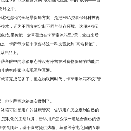
也让卡萨帝冰箱进入到“成功强化效应”中的“成功——自
循环之中。
次提出的全场景保鲜方案，是把MSA控氧保鲜科技再
等技术，还为不同食材定制不同的储存环境。这项科技到
象!如果你把一盒草莓放在卡萨帝冰箱里7天，拿出来后
是，卡萨帝冰箱未来要将这一科技普及到“高端标配”，
全系产品上。
帝眼中的冰箱形态并没有停留在对食物保鲜的功能层
和其他智能家电实现互联互通。
算完成任务了，但在物联网时代，卡萨帝冰箱不仅“管
，但卡萨帝冰箱确实做到了。
箱可以是用户的健康管家，告诉用户怎么定制自己的
供定制化的主动服务，告诉用户怎么做一道适合自己的饭
康饮食闭环，基于食材提供烤箱、蒸箱等家电之间的互联