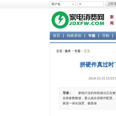
新
闻
首页
独家原创
专题
导购
主页
/
服务
>
专题
> 正文
拼硬件真过时
2019-10-15 1
导读：
家电行业的传统做法正在被打
在拼参数数据，要么就在讲硬件配置。但
家居一体化场景、极致保