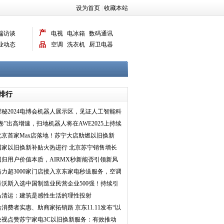
设为首页
|
收藏本站
产
端访谈
电视
电冰箱
数码通讯
业动态
品
空调
洗衣机
厨卫电器
智能新品
电脑相机
排行
探秘2024电博会机器人展示区，见证人工智能科
技生活奇迹！
“卷”出高增速，扫地机器人将在AWE2025上持续
多样创新
北京首家Max店落地！苏宁大店助燃以旧换新
国家以旧换新补贴火热进行 北京苏宁销售增长
150%
回归用户价值本质，AIRMX秒新能否引领新风
行业一飞冲天？
格力超3000家门店接入京东家电秒送服务，空调
最快当日即送即
科沃斯入选中国制造业民营企业500强！持续引
领服务机器人行
马清运：建筑是感性生活的理性投射
给消费者实惠、助商家拓销路 京东11.11发布“以
旧换新”等
央视点赞苏宁家电3C以旧换新服务：有效推动