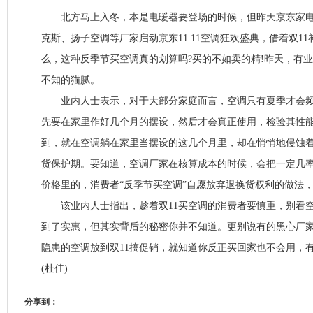
北方马上入冬，本是电暖器要登场的时候，但昨天京东家电
克斯、扬子空调等厂家启动京东11.11空调狂欢盛典，借着双1
么，这种反季节买空调真的划算吗?买的不如卖的精!昨天，有
不知的猫腻。
业内人士表示，对于大部分家庭而言，空调只有夏季才会频
先要在家里作好几个月的摆设，然后才会真正使用，检验其性
到，就在空调躺在家里当摆设的这几个月里，却在悄悄地侵蚀
货保护期。要知道，空调厂家在核算成本的时候，会把一定几
价格里的，消费者“反季节买空调”自愿放弃退换货权利的做法
该业内人士指出，趁着双11买空调的消费者要慎重，别看空
到了实惠，但其实背后的秘密你并不知道。更别说有的黑心厂
隐患的空调放到双11搞促销，就知道你反正买回家也不会用，
(杜佳)
分享到：