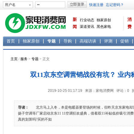
新
消
行业动态
独家原创
闻
渠道资讯
黑色家电
费
白色家电
生活电器
首页
独家原创
专题
导购
高端访谈
评测
促销
主页
/
服务
>
专题
> 正文
双11京东空调营销战役有坑？ 业内
2019-10-25 01:17:19 来源：家电消费网 评论：
0
导读：
北方马上入冬，本是电暖器要登场的时候，但昨天京东家电却
扬子空调等厂家启动京东11 11空调狂欢盛典，借着双11补贴低价吸引消
真的划算吗?买的不如