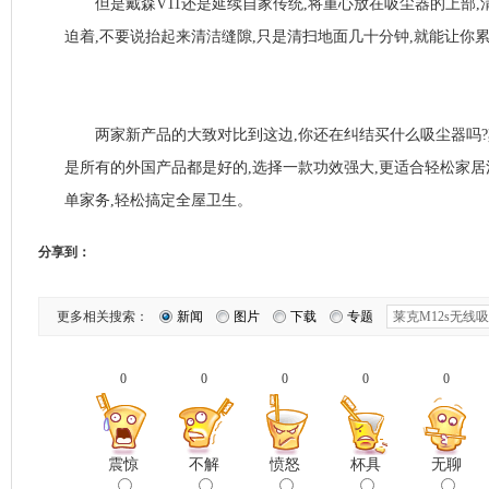
但是戴森V11还是延续自家传统,将重心放在吸尘器的上部,
迫着,不要说抬起来清洁缝隙,只是清扫地面几十分钟,就能让你
两家新产品的大致对比到这边,你还在纠结买什么吸尘器吗?
是所有的外国产品都是好的,选择一款功效强大,更适合轻松家
单家务,轻松搞定全屋卫生。
分享到：
更多相关搜索：
新闻
图片
下载
专题
0
0
0
0
0
震惊
不解
愤怒
杯具
无聊