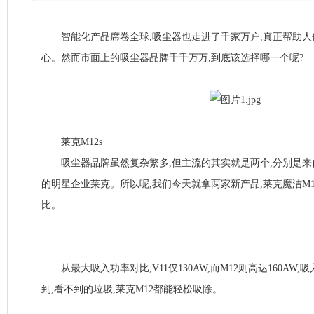
智能化产品席卷全球,吸尘器也走进了千家万户,真正帮助人
心。然而市面上的吸尘器品牌千千万万,到底该选择哪一个呢?
莱克M12s
吸尘器品牌虽然复杂繁多,但主流的其实就是两个,分别是来
的明星企业莱克。所以呢,我们今天就拿两家新产品,莱克魔洁M12
比。
从最大吸入功率对比,V11仅130AW,而M12则高达160AW,
到,看不到的垃圾,莱克M12都能轻松吸除。