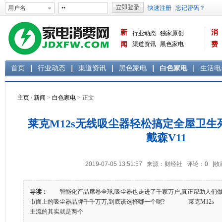
新
消
行业动态
独家原创
闻
渠道资讯
黑色家电
费
白色家电
生活电器
首页
行业动态
渠道资讯
黑色家电
白色家电
生活电
主页
/
新闻
>
白色家电
> 正文
莱克M12s无线吸尘器轻松搞定全屋卫
戴森V11
2019-07-05 13:51:57 来源：财经社 评论：
0
[收
导读：
智能化产品席卷全球,吸尘器也走进了千家万户,真正帮助人们做
市面上的吸尘器品牌千千万万,到底该选择哪一个呢? 莱克M12s 
主流的其实就是两个