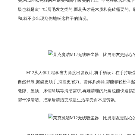
头,M12轻松完胜两种刷头和四个吸头的V11。毕竟在家居环境
圾也就是灰尘纸屑毛发之类的,而刷头才是木质和瓷砖需要的。
和,就不会出现刮伤地板这样子的情况。
M12从人体工程学省力角度出发设计,将手柄设计在手持吸尘
自然舒展,握姿更顺手,持握更省力。管你多娇弱,都能够轻松举
缝隙、屋顶、床铺除螨等清洁需求,再难清理的死角也能快速搞
都干净清洁。把家居清洁变成是生活享受而不是劳累。