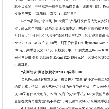
就不负众望，夺得京东手机销量单品排名第一迎来开门红。Red
发微博庆贺：“真旗舰，真实力，真销量!”
Redmi品牌的“小金刚”和“大魔王”产品研发代号成为众多
称，那么两个网红产品系列是否会在本次618期间有促销福利呢?据
月18日，“小金刚”和“大魔王”纷纷都参与活动，购买即享超值福
Note 7 6GB+64GB 立省200元，到手价仅需1199元;Redmi Note
200元，到手价仅需1399元;真旗舰，敢K.O.的大魔王Redmi K20
间可享3/6期分期免息政策;Redmi K20 1999元起，6GB+64GB/6
小米耳机。
“友商助攻”商务旗舰小米MIX 3闪降1000
自从Redmi品牌独立之后，被笑称为“友商”的小米手机虽
的接力棒，但是小米人气热销手机的热度依然不减，广大米粉
次618又有什么大动作。作为“友商”的小米手机在618大促的
更是在优惠力度方面“毫不手软”，可以说本次618小米爆款手
6月16日-6月18日，被誉为“一面科技一面艺术”的滑盖全面屏手机