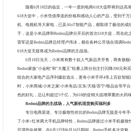
随着6月18日的临近，一年一度的电商618大促即将到达高潮
618大促中，小米凭借厚道的价格和感动人心的产品，受到千
机、电视机等大家电，已及AIoT智能产品，都取得了极佳的成
于，这是小米品牌和Redmi品牌分开后的首次618大促，而在
雷军还是Redmi品牌总经理卢伟冰，都在各种公开场合强调Red
618大促无疑将成为Redmi品牌的主战场。
6月18日当天，小米将有数十款人气新品齐开售，商务旗舰小米M
Redmi家族“小金刚”和“大魔王”轮番上阵分别主打闪降200元
组合的大家电产品序列爆款迭出，更有小米手环4等上百款智能
时，小米商城/小米之家/小米有品/京东/天猫/苏宁/唯品会等
色的好礼，总让利超过5个亿，为618的促销大战增厚重的火药
Redmi品牌的主战场，人气新机现货购买福利多
专注电商渠道、专注极致性价比的Redmi品牌无疑是今年手
了小米+红米两大手机品牌特性，Redmi品牌接过小米手机极
可谓所向披靡。在6月1日到6月16日期间，Redmi手机多次夺魁，