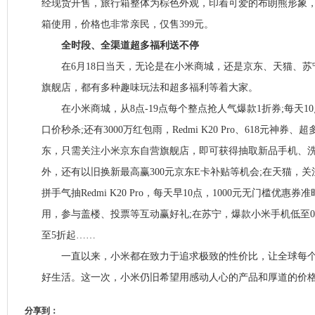
经现货开售，旅行箱整体为棕色外观，印着可爱的布朗熊形象
箱使用，价格也非常亲民，仅售399元。
全时段、全渠道超多福利送不停
在6月18日当天，无论是在小米商城，还是京东、天猫、苏
旗舰店，都有多种趣味玩法和超多福利等着大家。
在小米商城，从8点-19点每个整点抢人气爆款1折券;每天10点
口价秒杀;还有3000万红包雨，Redmi K20 Pro、618元神券
东，只需关注小米京东自营旗舰店，即可获得抽取新品手机、
外，还有以旧换新最高赢300元京东E卡补贴等机会;在天猫，关
拼手气抽Redmi K20 Pro，每天早10点，1000元无门槛优惠券准
用，参与盖楼、投票等互动赢好礼;在苏宁，爆款小米手机低至0.
至5折起……
一直以来，小米都在致力于追求极致的性价比，让全球每个
好生活。这一次，小米仍旧希望用感动人心的产品和厚道的价
分享到：