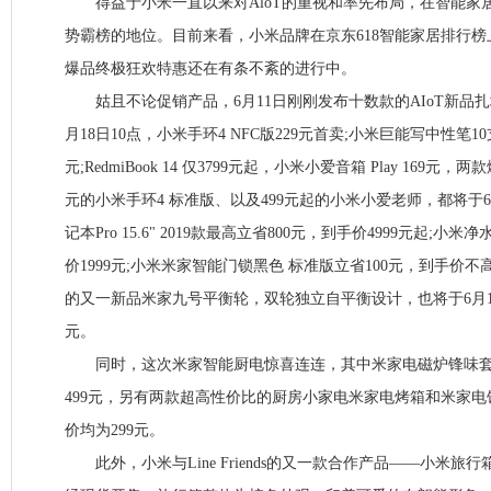
得益于小米一直以来对AloT的重视和率先布局，在智能家
势霸榜的地位。目前来看，小米品牌在京东618智能家居排行
爆品终极狂欢特惠还在有条不紊的进行中。
姑且不论促销产品，6月11日刚刚发布十数款的AIoT新品扎
月18日10点，小米手环4 NFC版229元首卖;小米巨能写中性笔10
元;RedmiBook 14 仅3799元起，小米小爱音箱 Play 169元，两
元的小米手环4 标准版、以及499元起的小米小爱老师，都将于6
记本Pro 15.6" 2019款最高立省800元，到手价4999元起;小米净
价1999元;小米米家智能门锁黑色 标准版立省100元，到手价不高
的又一新品米家九号平衡轮，双轮独立自平衡设计，也将于6月18
元。
同时，这次米家智能厨电惊喜连连，其中米家电磁炉锋味套
499元，另有两款超高性价比的厨房小家电米家电烤箱和米家电
价均为299元。
此外，小米与Line Friends的又一款合作产品——小米旅