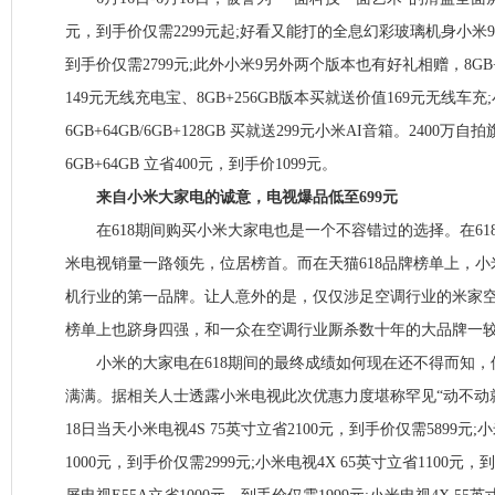
元，到手价仅需2299元起;好看又能打的全息幻彩玻璃机身小米9 6G
到手价仅需2799元;此外小米9另外两个版本也有好礼相赠，8GB
149元无线充电宝、8GB+256GB版本买就送价值169元无线车充;
6GB+64GB/6GB+128GB 买就送299元小米AI音箱。2400万
6GB+64GB 立省400元，到手价1099元。
来自小米大家电的诚意，电视爆品低至699元
在618期间购买小米大家电也是一个不容错过的选择。在61
米电视销量一路领先，位居榜首。而在天猫618品牌榜单上，
机行业的第一品牌。让人意外的是，仅仅涉足空调行业的米家空
榜单上也跻身四强，和一众在空调行业厮杀数十年的大品牌一
小米的大家电在618期间的最终成绩如何现在还不得而知，
满满。据相关人士透露小米电视此次优惠力度堪称罕见“动不动就省10
18日当天小米电视4S 75英寸立省2100元，到手价仅需5899元;
1000元，到手价仅需2999元;小米电视4X 65英寸立省1100元，