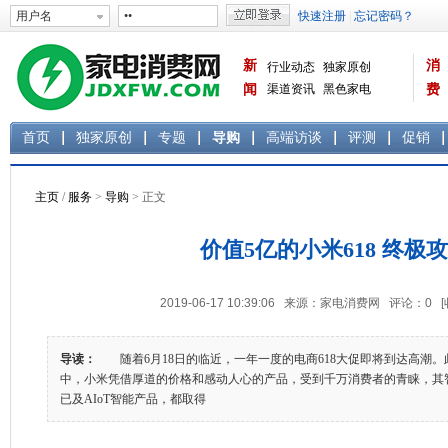
新
消
行业动态
独家原创
闻
渠道资讯
黑色家电
费
白色家电
生活电器
首页
独家原创
专题
导购
高端访谈
评测
促销
主页
/
服务
>
导购
> 正文
价值5亿的小米618 终极
2019-06-17 10:39:06 来源：家电消费网 评论：
0
导读：
随着6月18日的临近，一年一度的电商618大促即将到达高潮。此
中，小米凭借厚道的价格和感动人心的产品，受到千万消费者的青睐，其
已及AIoT智能产品，都取得