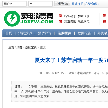
新
消
行业动态
独家原创
闻
渠道资讯
黑色家电
费
白色家电
生活电器
首页
消费投诉
消费评论
选购宝典
数据报告
外资动
主页
/
消费
>
选购宝典
> 正文
夏天来了！苏宁启动一年一度51
2019-05-06 18:01:20 来源：家电消费网 评论：
0
导读：
5月6日，立夏来临。这也意味着夏季的正式开始。据中央气象
中、华北等地将迎来今年第一波高温。伴随全国各地气温走高趋势，各大
脚，空调抢购的氛围愈发浓