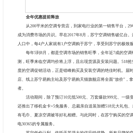
全年优惠提前释放
从200平米的空调专营店，到家电行业的第一销售平台，29
成为消费市场的共识。早在2017年8月，苏宁空调销售破亿台。
人口中，每4户人家就有1户空调购于苏宁，享受到苏宁的极致
每年5到8月，都是空调市场的销售旺季，全年近7成的空调
测，旺季来临空调均价将上浮，且出现货源及安装问题。518
度的空调促销活动，正是错峰购买及安装空调的绝佳时机。届时，
店、线上苏宁易购主站及苏宁易购天猫旗舰店将全面“放价”，
者。
活动期间，除了预订10元抵500元、万套爆款999元、一级变
还推出了移机金卡+5免服务、总裁亲自送装加赠518元大礼包
有毛巾、夏凉空调被等好礼相赠。与此同时，在苏宁购买的空
电30365的专属服务。
苏宁低价让利，依托于其强大的供应链优势，所有品牌的空