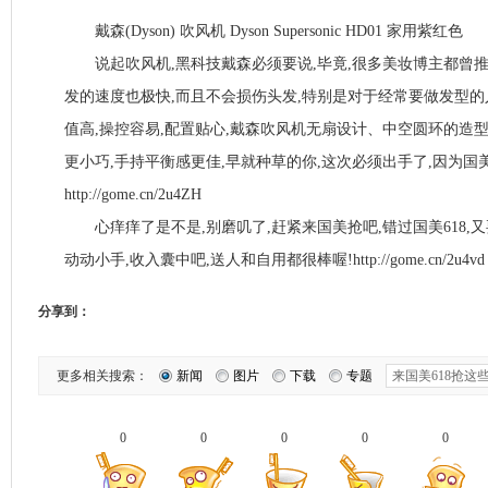
戴森(Dyson) 吹风机 Dyson Supersonic HD01 家用紫红色
说起吹风机,黑科技戴森必须要说,毕竟,很多美妆博主都曾推
发的速度也极快,而且不会损伤头发,特别是对于经常要做发型的
值高,操控容易,配置贴心,戴森吹风机无扇设计、中空圆环的造型
更小巧,手持平衡感更佳,早就种草的你,这次必须出手了,因为国美6
http://gome.cn/2u4ZH
心痒痒了是不是,别磨叽了,赶紧来国美抢吧,错过国美618,又
动动小手,收入囊中吧,送人和自用都很棒喔!http://gome.cn/2u4vd
分享到：
更多相关搜索：
新闻
图片
下载
专题
0
0
0
0
0