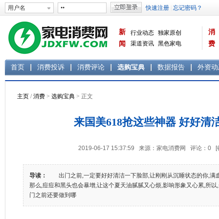
新
消
行业动态
独家原创
闻
渠道资讯
黑色家电
费
白色家电
生活电器
首页
消费投诉
消费评论
选购宝典
数据报告
外资动
主页
/
消费
>
选购宝典
> 正文
来国美618抢这些神器 好好清
2019-06-17 15:37:59 来源：家电消费网 评论：
0
导读：
出门之前,一定要好好清洁一下脸部,让刚刚从沉睡状态的你,满血
那么,痘痘和黑头也会暴增,让这个夏天油腻腻又心烦,影响形象又心累,所以
门之前还要做到哪