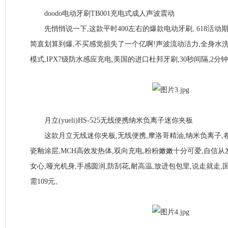
doodo电动牙刷TB001充电式成人声波震动
先悄悄说一下,这款平时400左右的爆款电动牙刷, 618活动期间
简直划算到爆,不买感觉损失了一个亿啊!声波流动洁力,全身水洗
模式,IPX7级防水感应充电,美国的进口杜邦牙刷,30秒间隔,2分
月立(yueli)HS-525无线便携纳米负离子迷你夹板
这款月立无线迷你夹板,无线便携,摩洛哥精油,纳米负离子,卷直随
瓷釉涂层,MCH高效发热体,双向充电,粉粉嫩嫩十分可爱,自信从
女心,哑光机身,手感圆润,防刮花,耐高温,放进包包里,说走就走,
需109元。