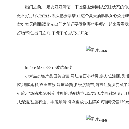
出门之前,一定要好好清洁一下脸部,让刚刚从沉睡状态的你,
做不好,那么,痘痘和黑头也会暴增,让这个夏天油腻腻又心烦,影
做好每天的面部清洁,出门之前还要做到哪些事项?一起来看看我
好物帮忙,出门之前,不慌不忙,从“头”开始!
inFace MS2000 声波洁面仪
小米生态链产品国美自营,网红洁面小精灵,多方位洁面,灵活
胶,细腻柔和,双重声波,深度净颜,多强度调节,简直让洗脸变成了
硅胶,七级防水,90秒定时呵护,毛刷方向,15度到0度的斜坡设计
式深洁,驻颜有道。手感顺滑,降噪更放心,国美618期间仅售129元! http: