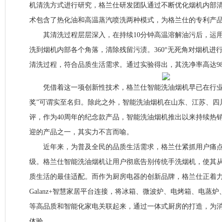
机清洗方式进行研究，格兰仕研发团队通过不断优化烟机内部
术包含了热化油和高温蒸汽喷洗两种模式，为格兰仕的专利产
其清洗过程层层深入，在持续10分钟高温溶解油污后，运用高
洗到烟机内部各个角落，清除残留污渍。360°无死角对烟机进
清洗过程，符合品质生活需求。通过实验得出，其洗净率高达98
凭借着这一项创新性技术，格兰仕智能洗油烟机早已在行业
奖”可谓实至名归。除此之外，智能洗油烟机在山东、江苏、四
评，作为40周年的纪念款产品，智能洗油烟机推出以来持续热
迎的产品之一，其实力不言而喻。
近年来，为普及全民的品质生活需求，格兰仕紧抓用户痛点
级。格兰仕智能洗油烟机让用户彻底告别传统手洗烟机，使其
质生活的最佳适配。而作为厨房电器的创新品牌，格兰仕正着
Galanz+智慧家居平台连接，将冰箱、微波炉、电烤箱、电蒸
等高品质和智能化家电关联起来，通过一体式厨房的打造，为
体验。