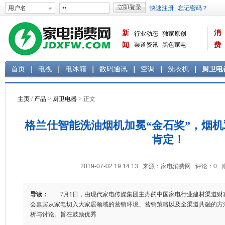
新
消
行业动态
独家原创
闻
渠道资讯
黑色家电
费
白色家电
生活电器
首页
电视
电冰箱
数码通讯
空调
洗衣机
厨卫电
主页
/
产品
>
厨卫电器
> 正文
格兰仕智能洗油烟机加冕“金石奖”，烟
肯定！
2019-07-02 19:14:13 来源：家电消费网 评论：
0
导读：
7月1日，由现代家电传媒集团主办的中国家电行业建材渠道财
会嘉宾从家电切入大家居领域的营销环境、营销策略以及全渠道共融的方
析与讨论。旨在鼓励优秀