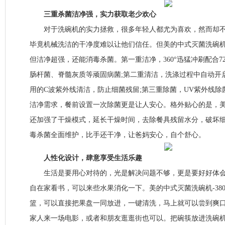
三重杀菌洁净强，实力获取老少欢心
对于洗碗机的实力拯救，很多年轻人都尤为喜欢，然而却不
毕竟机械洗洁的干净度难以让他们信任。但美的中式灭菌洗碗机-
但洁净超强，还能消毒杀菌。第一重洁净，360°迅猛冲刷配合7
肠杆菌、脊髓灰质等顽固病菌;第二重清洁，洗涤过程中自动开
用的C波紫外线清洁，防止细菌残留;第三重除菌，UV紫外线
洁净需求，餐前设置一次除菌更是让人安心。格外贴心的是，美的
还加强了干燥模式，延长干燥时间，去除餐具残留水分，破坏
毒杀菌全面维护，比手还干净，让爸妈安心，自个舒心。
人性化设计，肆意享受生活乐趣
生活是要用心对待的，光是解决问题不够，更是要好好体会
自在家看书，可以来些水果消化一下。美的中式灭菌洗碗机-38
篮，可以直接把果盘一同放进，一键清洗，马上就可以尝到爽
家人来一场电影，或者和朋友逛逛街也可以。把碗筷放进洗碗机后