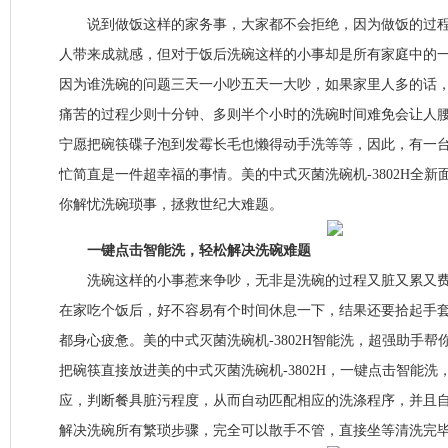
说到做饭这样的家务事，大家都不会拒绝，因为做饭的过程
人带来成就感，但对于饭后洗碗这样的小事却是所有家庭中的
因为谁洗碗的问题三天一小吵五天一大吵，如果家里人多的话
痛苦的过程少则十分钟、多则半个小时的洗碗时间难免会让人
宁愿把碗筷碟子泡到发霉长毛也懒得动手洗等等，因此，有一
忙简直是一件超幸福的事情。美的中式灭菌洗碗机-3802H全
你解忧洗碗琐事，拯救世纪大难题。
一键点击智能洗，轻松解决洗碗难题
洗碗这样的小事惹来争吵，无非是洗碗的过程又脏又累又费
在家吃个饭后，好不容易有个时间休息一下，结果还要拾起手
都身心疲惫。美的中式灭菌洗碗机-3802H智能洗，超强助手
把碗筷直接放进美的中式灭菌洗碗机-3802H，一键点击智能
应，判断餐具脏污程度，从而自动匹配相应的洗涤程序，并且
解决洗碗所有繁琐步骤，完全可以散手不管，直接坐等清洗完