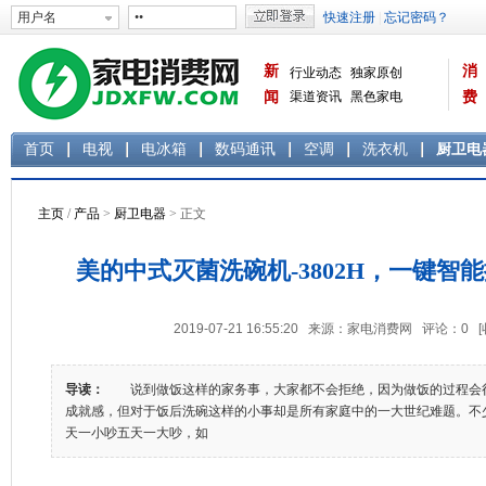
新
消
行业动态
独家原创
闻
渠道资讯
黑色家电
费
白色家电
生活电器
首页
电视
电冰箱
数码通讯
空调
洗衣机
厨卫电
主页
/
产品
>
厨卫电器
> 正文
美的中式灭菌洗碗机-3802H，一键智
2019-07-21 16:55:20 来源：家电消费网 评论：
0
导读：
说到做饭这样的家务事，大家都不会拒绝，因为做饭的过程会
成就感，但对于饭后洗碗这样的小事却是所有家庭中的一大世纪难题。不
天一小吵五天一大吵，如