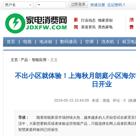
新
消
行业动态
独家原创
闻
渠道资讯
黑色家电
费
白色家电
生活电器
首页
电视
电冰箱
数码通讯
空调
洗衣机
厨卫电
主页
/
产品
>
智能应用
> 正文
不出小区就体验！上海秋月朗庭小区海尔
日开业
2019-05-15 10:44:09 来源：搜狐 评论：
0
[收藏
导读：
随着智能家居市场持续火热，越来越多的人开始尝试在家里安
活中，大家想要购买或者体验这些智能产品，只能选择在网上或者距离比
智慧家庭样板间已经诞生