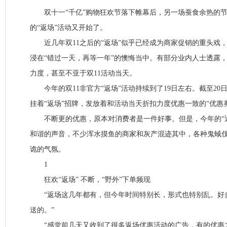
双十一“千亿”购物狂欢节落下帷幕后，另一场蚕食余热的节
的“返场”活动又开始了。
近几年双11之后的“返场”似乎已经成为商家促销的重头戏
浸在“错过一天，再等一年”的懊悔当中。有部分业内人士透露，
力度，甚至不亚于双11活动当天。
今年的双11非官方“返场”活动持续到了19日左右。截至20
挂着“返场”招牌，发放着和活动当天折扣力度优惠一致的“优惠
不断更的优惠，原本对消费者是一件好事。但是，今年的“返
和谐的声音，不少浑水摸鱼的商家和灰产混迹其中，各种鬼蜮
诡的气氛。
1
狂欢“返场” 不断，“野外”下单频现
“返场这几年都有，但今年时间特别长，形式也特别乱。好
送的。”
“感觉前几天又收到了很多返场优惠活动的广告，有的优惠力