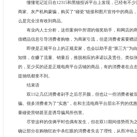
懂懂笔记近日在12315和黑猫投诉平台上发现，已经有不少
商家、灰产机构蒙骗，购买了“碰瓷”链接和图片宣传中的商品
么是完全没有收到商品。
有业内人士分析，这些案例中所谓的领奖助手，和网店的商
借赠品信息引导消费者购物，为商家引流，但是消费者索要赠
即便是正规平台上的正规卖家，也会以助手是“第三方”为由
知情，在赚了流量、销量后，推脱相应的承诺以及责任。类似
的，至少买的还是正规电商平台店铺的商品，有的消费者在点击
提抽纸都拿不到。
结束语
双11让几亿消费者剁手之后尽开颜，但也让一些消费者被混
骗。很多消费者为了“实惠”，在和主流电商平台层出不穷的优
量碰瓷营销甚至是诱导骗局所伤害。
尽管这样的伎俩平时也偶有发生，但在双11期间借势而为之
确让部分在购物狂欢中杀红眼的消费者失去了理性，从而冲动