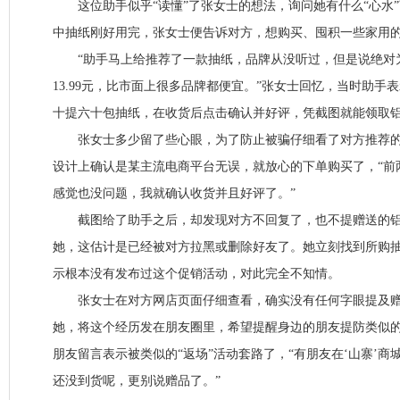
这位助手似乎“读懂”了张女士的想法，询问她有什么“心水”
中抽纸刚好用完，张女士便告诉对方，想购买、囤积一些家用
“助手马上给推荐了一款抽纸，品牌从没听过，但是说绝对
13.99元，比市面上很多品牌都便宜。”张女士回忆，当时助手
十提六十包抽纸，在收货后点击确认并好评，凭截图就能领取
张女士多少留了些心眼，为了防止被骗仔细看了对方推荐的
设计上确认是某主流电商平台无误，就放心的下单购买了，“前
感觉也没问题，我就确认收货并且好评了。”
截图给了助手之后，却发现对方不回复了，也不提赠送的铝
她，这估计是已经被对方拉黑或删除好友了。她立刻找到所购
示根本没有发布过这个促销活动，对此完全不知情。
张女士在对方网店页面仔细查看，确实没有任何字眼提及赠
她，将这个经历发在朋友圈里，希望提醒身边的朋友提防类似的
朋友留言表示被类似的“返场”活动套路了，“有朋友在‘山寨’
还没到货呢，更别说赠品了。”