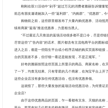
刚刚在双11活动中“剁手”超过万元的消费者雅丽告诉懂懂
前总有朋友邀请她加入一些“返利群”、“内购群”、“优惠群”，
购物前之前，这些群里都发布了大量内购优惠券、活动抵用券
续有商家“返场”推送优惠券，力度相当诱人。
“不过最近几天推送的返场活动很多都不是口令，尽是些链接
尽管这些“广告内容”的话术、图片都含有主流电商平台的图标
进入之后，都是一些陌生平台或小程序店铺的购买页面和链接，
台的页面差不多，但仔细一看还是能发现，不是正规军。”
好奇的雅丽按照这些页面上所显示的商品、商家名称，在天
了一下，均查无结果。只有零星的几个商家，在淘宝平台上开
这些企业店没有参加任何优惠活动，也没有优惠券领。
这就怪了，那些大量发放的返场活动优惠活动，为何查证后
企业店?
由于这些优惠商品的页面，乍一看都有京东、天猫的名称，
平台，群里有好几位群友也颇有微词，开始质问发布宣传推广