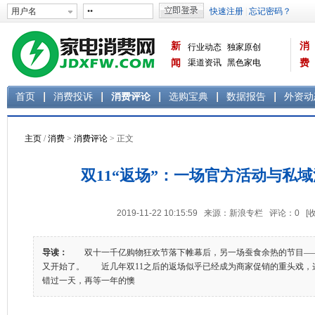
新
消
行业动态
独家原创
闻
渠道资讯
黑色家电
费
白色家电
生活电器
首页
消费投诉
消费评论
选购宝典
数据报告
外资动
主页
/
消费
>
消费评论
> 正文
双11“返场”：一场官方活动与私
2019-11-22 10:15:59 来源：新浪专栏 评论：
0
[
导读：
双十一千亿购物狂欢节落下帷幕后，另一场蚕食余热的节目—
又开始了。 近几年双11之后的返场似乎已经成为商家促销的重头戏，
错过一天，再等一年的懊