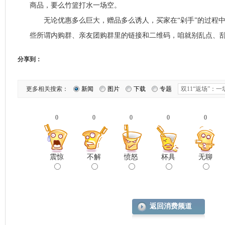
商品，要么竹篮打水一场空。
无论优惠多么巨大，赠品多么诱人，买家在“剁手”的过程中
些所谓内购群、亲友团购群里的链接和二维码，咱就别乱点、
分享到：
更多相关搜索：
新闻
图片
下载
专题
0
0
0
0
0
震惊
不解
愤怒
杯具
无聊
返回消费频道