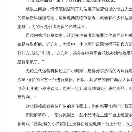
“只是说商品假一赔十，这样的承诺怎么不敢说呢。”
就以上问题，懂懂笔记咨询了几位电商运营领域的专业人士
的禤毅告诉懂懂笔记，每当电商购物节临近，就会有不少代运营
惠群”，为的只是创造更多的私域流量。
通过内购群分享优惠，让更多消费者能够通过优惠券到相关
都是各取所的。近几年，大量中、小电商门店因为得不到官方
群的方式推广引流，“这几年，很多在电商平台花钱办活动效果
建群引流了。”
无论是代运营机构还是中小商家，建群分享所谓的内购优惠
流量”倾斜的官方平台进行抗衡。所以，其发布的推广商品大多
电商工具或小程序购买，也有一定几率买到物美价廉的商品，
西盈利。”
这些链接或者宣传广告的宣传图上，为何都要“碰瓷”打着正规
禤毅解释称，一部分原因是一些小品牌在主流平台上经营的
参与双11活动;有的小商家则是没有在这些电商平台上开店，