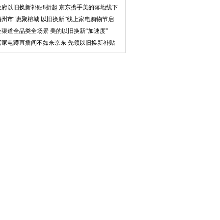
市
政府以旧换新补贴8折起 京东携手美的落地线下
活
福州市“惠聚榕城 以旧换新”线上家电购物节启
动
全渠道全品类全场景 美的以旧换新“加速度”
买家电蹲直播间不如来京东 先领以旧换新补贴
再下