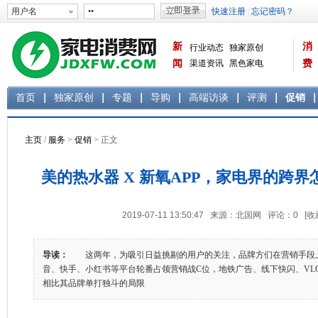
新
消
行业动态
独家原创
闻
渠道资讯
黑色家电
费
白色家电
生活电器
首页
独家原创
专题
导购
高端访谈
评测
促销
主页
/
服务
>
促销
> 正文
美的热水器 X 新氧APP，家电界的跨
2019-07-11 13:50:47 来源：北国网 评论：
0
[收
导读：
这两年，为吸引日益挑剔的用户的关注，品牌方们在营销手段
音、快手、小红书等平台轮番占领营销战C位，地铁广告、线下快闪、VL
相比其品牌单打独斗的局限