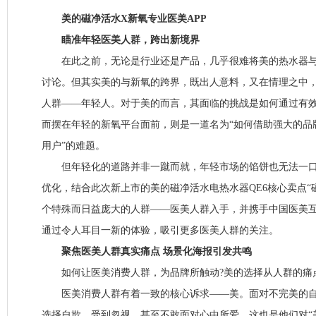
美的磁净活水X新氧专业医美APP
瞄准年轻医美人群，跨出新境界
在此之前，无论是行业还是产品，几乎很难将美的热水器与
讨论。但其实美的与新氧的跨界，既出人意料，又在情理之中
人群——年轻人。对于美的而言，其面临的挑战是如何通过有效
而摆在年轻的新氧平台面前，则是一道名为“如何借助强大的品
用户”的难题。
但年轻化的道路并非一蹴而就，年轻市场的馅饼也无法一口
优化，结合此次新上市的美的磁净活水电热水器QE6核心卖点“
个特殊而日益庞大的人群——医美人群入手，并携手中国医美
通过令人耳目一新的体验，吸引更多医美人群的关注。
聚焦医美人群真实痛点 场景化海报引发共鸣
如何让医美消费人群，为品牌所触动?美的选择从人群的痛
医美消费人群有着一致的核心诉求——美。面对不完美的自
选择自欺、受到忽视，甚至不敢面对心中所爱，这也是他们对“