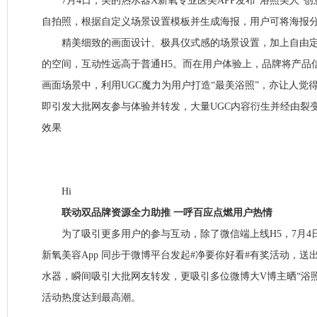
7月4日，美的热水器X新氧专业医美APP发布“浴照美人”创
自拍照，根据自定义场景设置模板并生成海报，用户可将海报
精美细致的画面设计、极具仪式感的场景设置，加上自由定
的空间，互动性远高于普通H5。而在用户体验上，品牌将产品信
画面场景中，利用UGC魔力为用户打造“最美浴照”，亦让人觉
即引发大批网友参与体验并转发，大量UGC内容衍生并经由裂
效果
Hi
联动双品牌资源全力助推 一呼百应点燃用户热情
为了吸引更多用户的参与互动，除了微信端上线H5，7月4日
新氧美容App 同步于微博平台发起#净要你好看#有奖活动，送出
水器，瞬间吸引大批网友转发，更吸引多位微博大V博主晒“浴
活动热度达到最高潮。