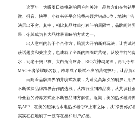
这两年，为吸引日益挑剔的用户的关注，品牌方们在营销手
微、抖音、快手、小红书等平台轮番占领营销战C位，地铁广告
法层出不穷。其中，相比其品牌单打独斗的局限性，品牌间跨界合
果，令其成为各大品牌最青睐的方式之一。
出人意料的若干个合作方，脑洞大开的新鲜玩法，让尝试跨
获话题度和关注度，也成就了全新的跨圈层营销。从较早前的
水，到老干妈卫衣、大白兔润唇膏、RIO六神鸡尾酒，再到今
MAC王者荣耀联名款，跨界成了屡试不爽的营销技巧，让品牌
而随着品牌跨界的井喷式发展，为避免高频次的刷屏让用户
不断试探品牌跨界合作的边线，从跨行业到跨品类，从共谈社
种全新的跨界方式正不断被品牌方解锁。近期，美的热水器跨
氧APP，在美的磁净活水电热水器QE6上市之际，以“净要你好
实实在在地刷了一波存在感和用户好感。