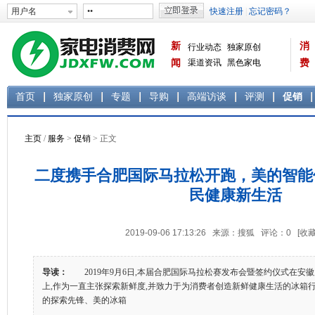
新
消
行业动态
独家原创
闻
渠道资讯
黑色家电
费
白色家电
生活电器
首页
独家原创
专题
导购
高端访谈
评测
促销
主页
/
服务
>
促销
> 正文
二度携手合肥国际马拉松开跑，美的智能
民健康新生活
2019-09-06 17:13:26 来源：搜狐 评论：
0
[收藏
导读：
2019年9月6日,本届合肥国际马拉松赛发布会暨签约仪式在安
上,作为一直主张探索新鲜度,并致力于为消费者创造新鲜健康生活的冰箱
的探索先锋、美的冰箱