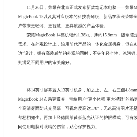
11月26日，荣耀在北京正式发布新款笔记本电脑——荣耀Magic
MagicBook 15以及其对应版本的科技尝鲜版。新品在承袭荣
户带来更轻薄、更智慧、更具质感的产品体验。
荣耀MagicBook 14整机轻约1.38kg，薄约15.9mm，
需求。在外观设计上，沿用前代产品的一体化金属机身，但在A
边”设计，拥有高质感简约外观的同时，不失年轻个性。冰河银
则满足不同用户的审美偏好。
将14英寸屏幕置入13英寸机身，加之上、左、右三侧4.8m
MagicBook 14布局更紧凑，带给用户“更小体积 更大视野”的畅爽
全高清雾面防眩光屏幕，可视角度高达178°，无论高清图片还
都栩栩如生。再加上经德国莱茵低蓝光认证的护眼模式，可有
间使用电脑对眼睛的伤害，贴心保护视力。