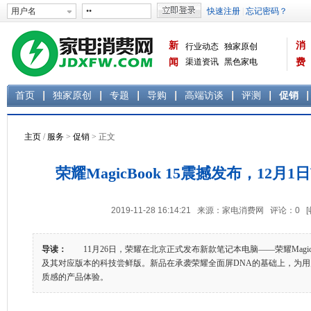
新
消
行业动态
独家原创
闻
渠道资讯
黑色家电
费
白色家电
生活电器
首页
独家原创
专题
导购
高端访谈
评测
促销
主页
/
服务
>
促销
> 正文
荣耀MagicBook 15震撼发布，12月1
2019-11-28 16:14:21 来源：家电消费网 评论：
0
导读：
11月26日，荣耀在北京正式发布新款笔记本电脑——荣耀MagicBook 
及其对应版本的科技尝鲜版。新品在承袭荣耀全面屏DNA的基础上，为
质感的产品体验。