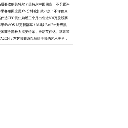
心
高通要收购英特尔？英特尔中国回应：不予置评
苹果客服回应用户7分钟被扣款23次：不评价真
实性
英伟达CEO黄仁勋近三个月出售近600万股股票
价值
果iPadOS 18更新翻车！M4版iPad Pro升级黑
屏
美国商务部长力挺英特尔，推动英伟达、苹果等
公司
IFA2024：东芝景套系以融情于景的艺术美学，
营造