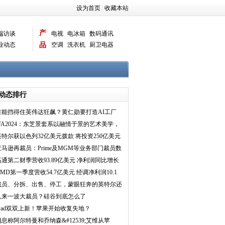
设为首页
|
收藏本站
产
端访谈
电视
电冰箱
数码通讯
业动态
品
空调
洗衣机
厨卫电器
智能新品
电脑相机
动态排行
谁能挡得住英伟达狂飙？黄仁勋要打造AI工厂
IFA2024：东芝景套系以融情于景的艺术美学，
营造艺术生活新
英特尔获以色列32亿美元拨款 将投资250亿美元
在该国建芯片
亚马逊再裁员：Prime及MGM等业务部门裁员数
百人
高通第二财季营收93.89亿美元 净利润同比增长
7%
AMD第一季度营收54.7亿美元 经调净利润10.1
亿美元
裁员、分拆、出售、停工，蒙眼狂奔的英特尔还
没见到曙光
又来一波大裁员？硅谷到底怎么了
iPad双双上新！苹果开始收复失地？
消息称阿尔特曼和乔纳森&#12539;艾维从苹