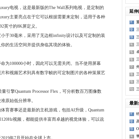
uxury电视，这是最新版的The Wall系列电视，是定制的
延伸
l Luxury主要亮点在于它可以根据需要来定制，适用于各种
92英寸的8K屏定义。
厚度小于30毫米，采用了无边框infinity设计以及可定制的装
三
y可以融入你的生活空间并提供身临其境的体验。
：
100000小时，因此可以无需关闭。当不使用屏幕
照片和视频艺术到具有数字帧的可定制图片的各种策展艺
引擎Quantum Processor Flex，可分析数百万图像数
校准原始低分辨率。
最新
赛事还是最新的主机游戏，包括AI升级，Quantum
特和120Hz视频，都能提供丰富而卓越的视觉体验，可以说
苹
将于2019年7月开始在全球上市。