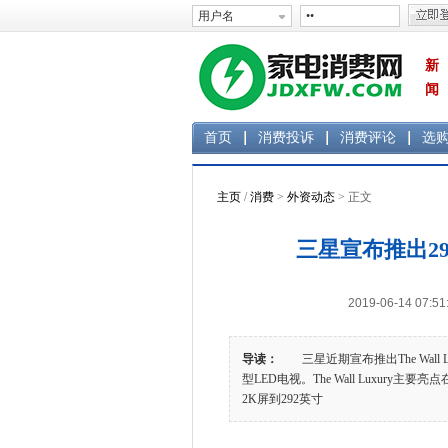
新
闻
首页
消费投诉
消费评论
选
主页
/
消费
>
外资动态
> 正文
三星宣布推出29
2019-06-14 0
导读：
三星近期宣布推出The Wall 
型LED电视。The Wall Luxur
2K屏到292英寸