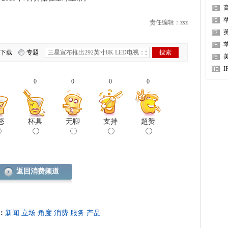
责任编辑：zsz
苹
下载
专题
0
0
0
0
怒
杯具
无聊
支持
超赞
返回消费频道
：
新闻
立场
角度
消费
服务
产品