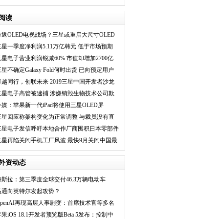
果“挖人”，开发人
阅读
重返OLED电视战场？三星或重启大尺寸OLED
投资
三星一季度净利润5.11万亿韩元 低于市场预期
三星电子营业利润锐减60% 市值却增加2700亿
星不确定Galaxy Fold何时出货 已向预定用户
致歉
卓越同行，创联未来 2019三星中国开发者沙龙
圆满收官
三星电子高管被逮捕 涉嫌销毁生物技术公司欺
诈证据
外媒：苹果新一代iPad将使用三星OLED屏
三星回应称架构变化为正常调整 与裁员没有直
接关联
三星电子发信呼吁本地合作厂商囤积日本零部件
三星再陷关闭手机工厂风波 最快9月关闭中国最
后一家
外资动态
特斯拉：第三季度全球交付46.3万辆电动车
高通向英特尔发起攻势？
OpenAI再现高层人事剧变：首席技术官等多名
高管将
果iOS 18.1开发者预览版Beta 5发布：控制中