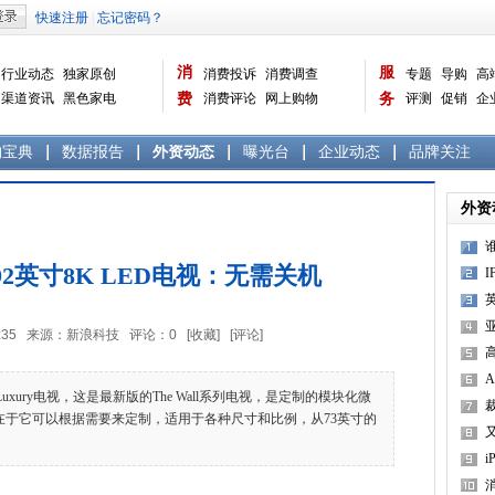
消
服
行业动态
独家原创
消费投诉
消费调查
专题
导购
高
渠道资讯
黑色家电
费
消费评论
网上购物
务
评测
促销
企
白色家电
生活电器
选购宝典
数据报告
家电常识
资讯
曝光台
品牌关注
购宝典
数据报告
外资动态
曝光台
企业动态
品牌关注
外资
2英寸8K LED电视：无需关机
7:51:35 来源：新浪科技 评论：
0
[收藏]
[评论]
3
Luxury电视，这是最新版的The Wall系列电视，是定制的模块化微
y主要亮点在于它可以根据需要来定制，适用于各种尺寸和比例，从73英寸的