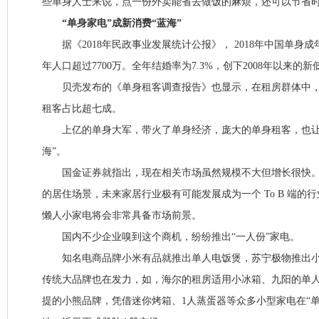
些单身人士来说，点一份外卖能省去做饭的麻烦，还可以节省
“单身家电”成新消费“蓝海”
据《2018年民政事业发展统计公报》， 2018年中国单身成
年人口超过7700万。全年结婚率为7.3%，创下2008年以来的新
贝壳发布的《单身租客调查报告》也显示，在租房群体中，
租客占比超七成。
上亿的单身大军，带火了单身经济，庞大的单身租客，也让“
海”。
国金证券就指出，现在相关市场虽然规模不大但增长很快。
的居住场景，未来家居行业极有可能发展成为一个 To B 端的
懒人小家电将会非常具备市场前景。
国内不少企业嗅到这个商机，纷纷推出“一人份”家电。
知名电商品牌小米有品就推出单人电饭煲，苏宁极物推出小B
传统大品牌也在发力，如，海尔的租房适用小冰箱、九阳的单
提的小熊品牌，凭借迷你烤箱、1人蒸蛋器等众多小型家电在“