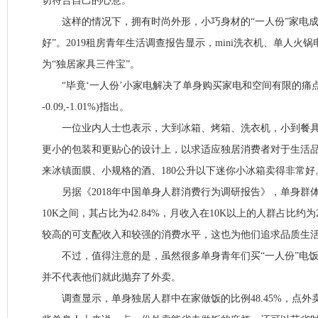
切符合自己的心意。
这样的情况下，拥有时尚外形，小巧身材的“一人份”家电成
好”。2019租房青年生活调查报告显示，mini洗衣机、单人火锅
为“独居家具三件宝”。
“毕竟‘一人份’小家电解决了单身购买家电和空间有限的痛点。”国
-0.09,-1.01%)指出。
一位业内人士也表示，大到冰箱、烤箱、洗衣机，小到餐具
更小的包装和更贴心的设计上，以求适应独居消费者对于生活
来冰镇面膜、小规格的酒、180公升以下迷你小冰箱卖得非常好
另据《2018年中国单身人群消费行为调研报告》，单身群体
10K之间，其占比为42.84%，月收入在10K以上的人群占比约
较高的可支配收入和较强的消费水平，这也为他们追求品质生
不过，值得注意的是，虽然很多单身青年们买“一人份”电饭
并不代表他们就此抛弃了外卖。
调查显示，单身独居人群中在家做饭的比例48.45%，点外卖的