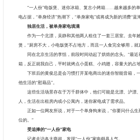
“一人份”电饭煲、迷你冰箱、复古小烤箱……越来越多的单
电占据，“单身经济”热潮下，“单身家电”或将成为新的消费“蓝海
独居生活，被单身家电填满
作为一个北漂，吴静和其他两人租住了一套三居室。去年她网
煲，“厨房不大，小电饭煲不占地方，而且一人食完全够用，就
同在北京生活的李恬，前段时间动起了烘焙的念头。“最近
箱，反正就我自己，平时就烤点小蛋糕、小鸡翅，容量大的占地
下班后的黄俊总是会习惯打开某电商出的迷你智能音箱，一
他生活的“慰藉品”。
这些生活场景存在于万千群体中，他们可能是北漂、沪漂、
人，生活在出租房内或小公寓内，迷你家电成了需求品。
正如一位网友所说，对于一个单身狗来说，“你要问什么生
位的。”
受追捧的“一人份”家电
记者走访各大商超，发现“一人份”家电颇具人气。