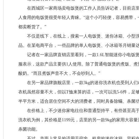
在西城区一家商场卖电饭煲的工作人员告诉记者，目前店里的一
人食用的电饭煲很受年轻人青睐。“这个小巧轻便，容易携带，
都卖断货了。”
不仅是线下，在线上，搜索一人电饭煲、迷你冰箱、小型洗
品。在某电商平台，一些品牌的单人电饭煲、小冰箱等月销量
记者在一家品牌直销店里看到，一款1.6L智能迷你小电饭煲月
服表示，这款产品主要供1人使用。除了普通电饭煲的煮饭、煮
酸奶。“而且煮饭声音不大，不会吵到人。”
在另一家品牌旗舰店里，一款3kg的迷你洗衣机也受到人们
衣机虽然容量不大，但以T恤来算的话，一次可以洗5-6件，足
半平方米，适合居住空间不大的消费者，同时具备除螨、杀菌
在价格上，不少迷你家电往往和普通型持平，有些甚至高于
洗衣机为例，其价格是1199元，店里的另一款9kg的家用大容量
杀菌功能。
不过，市面上常见的适用于宿舍、租房的迷你冰箱，容积在10