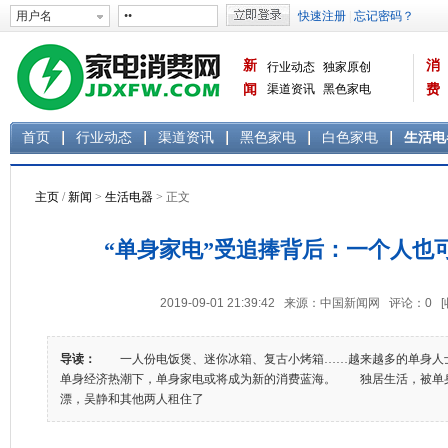
新
消
行业动态
独家原创
闻
渠道资讯
黑色家电
费
白色家电
生活电器
首页
行业动态
渠道资讯
黑色家电
白色家电
生活电
主页
/
新闻
>
生活电器
> 正文
“单身家电”受追捧背后：一个人也
2019-09-01 21:39:42 来源：中国新闻网 评论：
0
导读：
一人份电饭煲、迷你冰箱、复古小烤箱……越来越多的单身人
单身经济热潮下，单身家电或将成为新的消费蓝海。 独居生活，被
漂，吴静和其他两人租住了