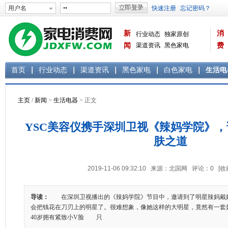
新
消
行业动态
独家原创
闻
渠道资讯
黑色家电
费
白色家电
生活电器
首页
行业动态
渠道资讯
黑色家电
白色家电
生活电
主页
/
新闻
>
生活电器
> 正文
YSC美容仪携手深圳卫视《辣妈学院》，
肤之道
2019-11-06 09:32:10 来源：北国网 评论：
0
[收
导读：
在深圳卫视播出的《辣妈学院》节目中，邀请到了明星辣妈戴
会把钱花在刀刃上的明星了。很难想象，像她这样的大明星，竟然有
40岁拥有紧致小V脸 只