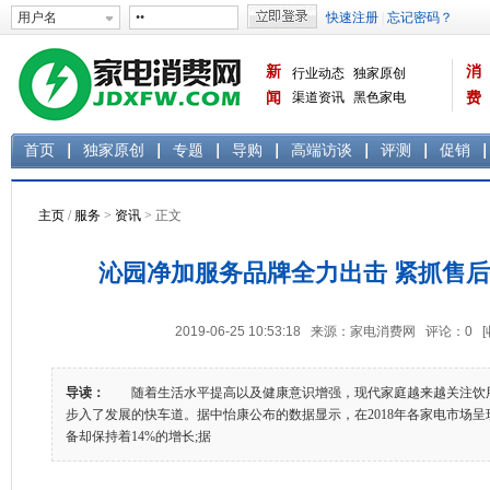
新
消
行业动态
独家原创
闻
渠道资讯
黑色家电
费
白色家电
生活电器
首页
独家原创
专题
导购
高端访谈
评测
促销
主页
/
服务
>
资讯
> 正文
沁园净加服务品牌全力出击 紧抓售
2019-06-25 10:53:18 来源：家电消费网 评论：
0
导读：
随着生活水平提高以及健康意识增强，现代家庭越来越关注饮
步入了发展的快车道。据中怡康公布的数据显示，在2018年各家电市场
备却保持着14%的增长;据