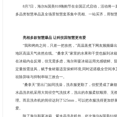
8月7日，海尔&国美818嗨购节在全国正式启动，活动将一直
多品类智慧单品及全场景智慧套系集中亮相、一站买齐，用智
亮相多款智慧爆品 让科技因智慧更有爱
“我和烤肉之间，只差一把孜然，”高温蒸煮下网友频频爆出
地区高温天气依然在线。“桑拿天”家里的水果和干货也躲到冰箱
在冰箱内会反潮，但无需多虑，海尔和宴冰箱运用光感锁鲜、
定量按需送风，赋予食材最适宜保鲜环境;同时还搭载全空间净
祛除异味与抑制串味三效合一。
“桑拿天”里出门如同洗澡，洗衣服更勤了，但熨烫成了麻烦
水晶洗衣机采用大筒径空气洗技术，洗出的衣服柔软顺滑、无
理。而且洗衣机的筒径达到了525mm，可以把衣服洗得更加舒
爱。
除了海尔和宴冰箱、紫水晶洗衣机外，此次海尔&国美818