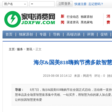
新
消
行业动态
独家原创
闻
渠道资讯
黑色家电
费
白色家电
生活电器
首页
独家原创
专题
导购
高端访谈
评测
促销
主页
/
服务
>
资讯
> 正文
海尔&国美818嗨购节携多款智
2019-08-08 10:14:12 来源：网易号 评论：
0
[收
导读：
8月7日，海尔&国美818嗨购节在全国正式启动，活动将一直持
慧单品及全场景智慧套系集中亮相、一站买齐，用智慧为你的家人加
让科技因智慧更有爱