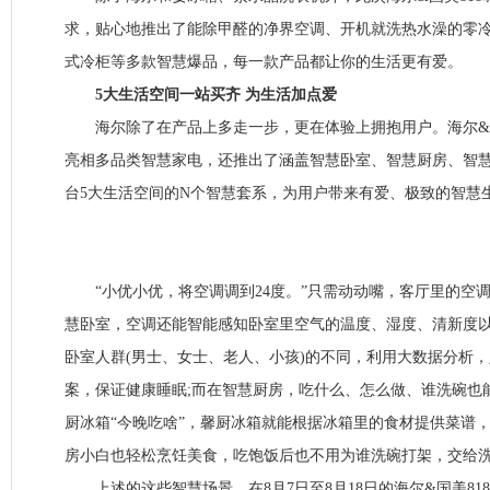
求，贴心地推出了能除甲醛的净界空调、开机就洗热水澡的零
式冷柜等多款智慧爆品，每一款产品都让你的生活更有爱。
5大生活空间一站买齐 为生活加点爱
海尔除了在产品上多走一步，更在体验上拥抱用户。海尔&国
亮相多品类智慧家电，还推出了涵盖智慧卧室、智慧厨房、智
台5大生活空间的N个智慧套系，为用户带来有爱、极致的智慧
“小优小优，将空调调到24度。”只需动动嘴，客厅里的空调
慧卧室，空调还能智能感知卧室里空气的温度、湿度、清新度
卧室人群(男士、女士、老人、小孩)的不同，利用大数据分析
案，保证健康睡眠;而在智慧厨房，吃什么、怎么做、谁洗碗也
厨冰箱“今晚吃啥”，馨厨冰箱就能根据冰箱里的食材提供菜谱
房小白也轻松烹饪美食，吃饱饭后也不用为谁洗碗打架，交给
上述的这些智慧场景，在8月7日至8月18日的海尔&国美81