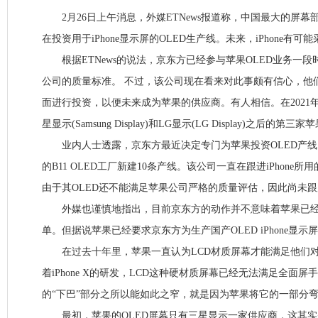
2月26日上午消息，外媒ETNews报道称，中国最大的屏幕部
在投资用于iPhone显示屏的OLED生产线。未来，iPhone有
根据ETNews的说法，京东方已经参与苹果OLED业务一段
公司的质量标准。 不过，该公司现在看来对此事颇有信心，他
面进行投资，以便未来成为苹果的供应商。有人相信。在2021
星显示(Samsung Display)和LG显示(LG Display)之后的第
业内人士透露，京东方最近决定专门为苹果投资OLED产线
的B11 OLED工厂新建10条产线。该公司一直在跟进iPhone所
由于其OLED还不能满足苹果公司严格的质量评估，因此尚未
外媒也谨慎地指出，目前京东方的动作并不意味着苹果已经向
单。但据说苹果已经要求京东方为生产国产OLED iPhone显示
在过去十年里，苹果一直认为LCD材质屏幕才能满足他们对
着iPhone X的研发，LCD这种硬材质屏幕已经无法满足全面屏手机
的“下巴”部分之所以能如此之窄，就是因为苹果将它的一部分
最初，苹果的OLED屏幕只有三星显示一家供应商，这其实