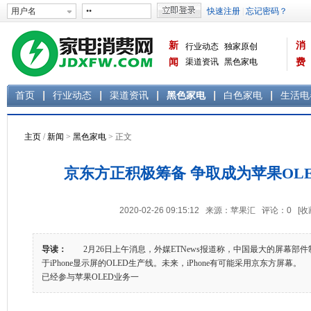
新
消
行业动态
独家原创
闻
渠道资讯
黑色家电
费
白色家电
生活电器
首页
行业动态
渠道资讯
黑色家电
白色家电
生活电
主页
/
新闻
>
黑色家电
> 正文
京东方正积极筹备 争取成为苹果OL
2020-02-26 09:15:12 来源：苹果汇 评论：
0
[收
导读：
2月26日上午消息，外媒ETNews报道称，中国最大的屏幕部件制
于iPhone显示屏的OLED生产线。未来，iPhone有可能采用京东方屏幕
已经参与苹果OLED业务一