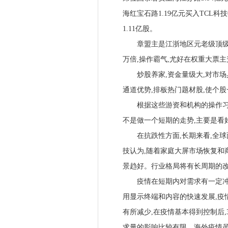
海红宝石路1.19亿元买入TCL科技
1.11亿股。
章盟主是江浙地区元老级顶级游资之
万倍,操作霸气,尤好在权重大票
炒股养家,资金量级大,对市场具
通道优势,排板热门题材股,使个
根据这些游资和机构的操作习惯
不是做一个短期的走势,主要是看
在抗跌性方面,长期来看,全球面
技认为,随着家庭大屏市场恢复和
景趋好。行业格局将有长周期的改
疫情在短期内对需求有一定冲击
用显示终端和内容的快速发展,疫
有所减少,在疫情基本得到控制后
求量的影响比较有限。海外疫情虽