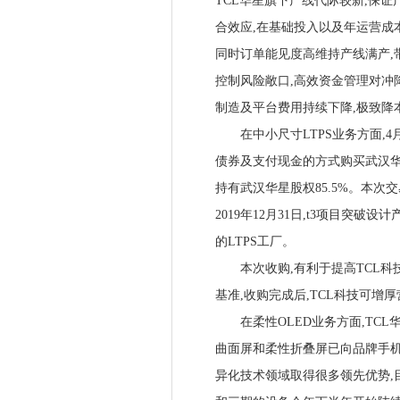
TCL华星旗下产线代际较新,保
合效应,在基础投入以及年运营成
同时订单能见度高维持产线满产,
控制风险敞口,高效资金管理对冲
制造及平台费用持续下降,极致降
在中小尺寸LTPS业务方面,4月
债券及支付现金的方式购买武汉华星
持有武汉华星股权85.5%。本次
2019年12月31日,t3项目突
的LTPS工厂。
本次收购,有利于提高TCL科技
基准,收购完成后,TCL科技可增厚营
在柔性OLED业务方面,TCL华星6
曲面屏和柔性折叠屏已向品牌手机
异化技术领域取得很多领先优势,