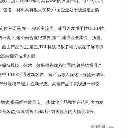
入,预计到2021年将具备45K的设备产能。在中小尺寸
艺、设备、材料具有很大优势,中国企业处于快速追赶阶
定位主要是,第一,贴近主流类、或可以发挥柔性OLED性
的环境下,这个契合度很重要;第二,建线以全柔性、折叠、
曲面产品为主;第三,TCL科技把很多精力放在了屏幕像
挠高端细分技术方面。
务在保持规模、技术、效率领先优势的同时,将持续提升产
中,LTPS将通过新客户、新产品导入优化业务提升增量;
障产线规模产能,并在新形态、高端产品中实现进一步突
效,提高经营质量,进一步优化产品和客户结构,大力发
经营效益,保障销售面积以及销售收入的大幅度增长。
责任编辑：zsz