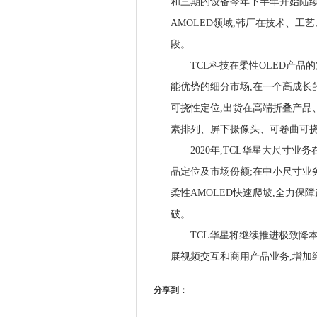
和三期的设备今年下半年开始陆续搬
AMOLED领域,韩厂在技术、工
段。
TCL科技在柔性OLED产品的
能优势的细分市场,在一个高成长
可挠性定位,出货在高端折叠产品、
素排列、屏下摄像头、可卷曲可
2020年,TCL华星大尺寸业
品定位及市场份额;在中小尺寸业务
柔性AMOLED快速爬坡,全力保
破。
TCL华星将继续推进极致降本增
展视频交互和商用产品业务,增加
分享到：