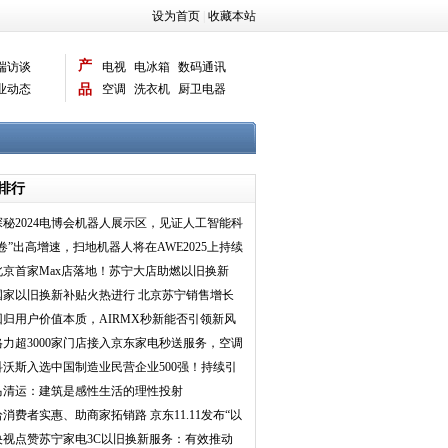
设为首页
|
收藏本站
产
端访谈
电视
电冰箱
数码通讯
业动态
品
空调
洗衣机
厨卫电器
智能新品
电脑相机
排行
探秘2024电博会机器人展示区，见证人工智能科
技生活奇迹！
“卷”出高增速，扫地机器人将在AWE2025上持续
多样创新
北京首家Max店落地！苏宁大店助燃以旧换新
国家以旧换新补贴火热进行 北京苏宁销售增长
150%
回归用户价值本质，AIRMX秒新能否引领新风
行业一飞冲天？
格力超3000家门店接入京东家电秒送服务，空调
最快当日即送即
科沃斯入选中国制造业民营企业500强！持续引
领服务机器人行
马清运：建筑是感性生活的理性投射
给消费者实惠、助商家拓销路 京东11.11发布“以
旧换新”等
央视点赞苏宁家电3C以旧换新服务：有效推动