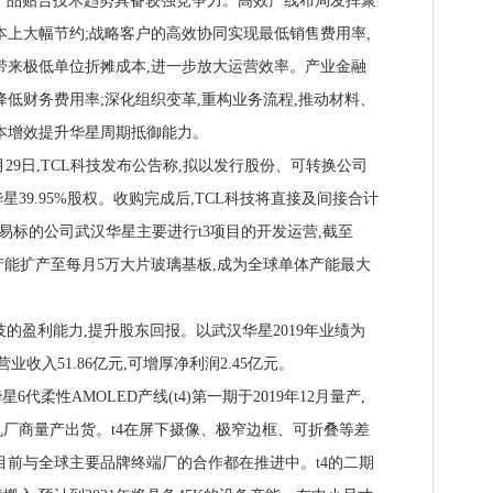
证产品贴合技术趋势具备较强竞争力。高效产线布局发挥聚
本上大幅节约;战略客户的高效协同实现最低销售费用率,
带来极低单位折摊成本,进一步放大运营效率。产业金融
降低财务费用率;深化组织变革,重构业务流程,推动材料、
本增效提升华星周期抵御能力。
29日,TCL科技发布公告称,拟以发行股份、可转换公司
39.95%股权。收购完成后,TCL科技将直接及间接合计
交易标的公司武汉华星主要进行t3项目的开发运营,截至
破设计产能扩产至每月5万大片玻璃基板,成为全球单体产能最大
的盈利能力,提升股东回报。以武汉华星2019年业绩为
业收入51.86亿元,可增厚净利润2.45亿元。
代柔性AMOLED产线(t4)第一期于2019年12月量产,
厂商量产出货。t4在屏下摄像、极窄边框、可折叠等差
目前与全球主要品牌终端厂的合作都在推进中。t4的二期