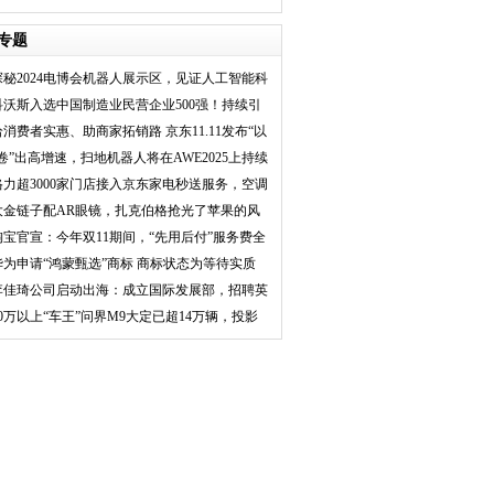
绿色循环经济
专题
探秘2024电博会机器人展示区，见证人工智能科
技生
科沃斯入选中国制造业民营企业500强！持续引
领服
给消费者实惠、助商家拓销路 京东11.11发布“以
“卷”出高增速，扫地机器人将在AWE2025上持续
多
格力超3000家门店接入京东家电秒送服务，空调
最快
大金链子配AR眼镜，扎克伯格抢光了苹果的风
头
淘宝官宣：今年双11期间，“先用后付”服务费全
部
华为申请“鸿蒙甄选”商标 商标状态为等待实质
审
李佳琦公司启动出海：成立国际发展部，招聘英
语印
50万以上“车王”问界M9大定已超14万辆，投影
巨幕