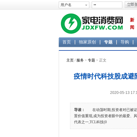
新
闻
首页
独家原创
专题
导购
主页
/
服务
>
专题
> 正文
疫情时代科技股成避
2020-05-13 
导读：
在动荡时期,投资者对已被证明
置价值重现,成为投资者眼中的最爱、
代表之一,TCL科技(0