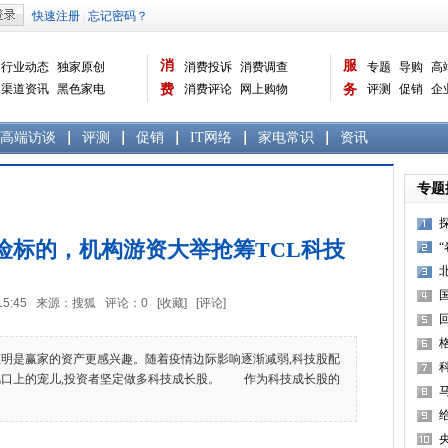
消
服
行业动态
独家原创
消费投诉
消费调查
专题
导购
高
渠道资讯
黑色家电
费
消费评论
网上购物
务
评测
促销
企
白色家电
生活电器
选购宝典
数据报告
家电常识
资讯
曝光台
品牌关注
高端访谈
评测
促销
IT网络
家电常识
资讯
专题
险标的，机构游资大举抢筹TCL科技
17:15:45 来源：搜狐 评论：
0
[收藏]
[评论]
超
是赢家的资产更感兴趣。随着疫情边际影响逐渐减弱,科技股配
风口上的宠儿,投资者坚定做多科技成长股。 作为科技成长股的