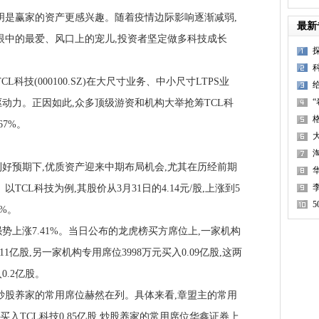
是赢家的资产更感兴趣。随着疫情边际影响逐渐减弱,
最新
眼中的最爱、风口上的宠儿,投资者坚定做多科技成长
技(000100.SZ)在大尺寸业务、中小尺寸LTPS业
驱动力。正因如此,众多顶级游资和机构大举抢筹TCL科
67%。
预期下,优质资产迎来中期布局机会,尤其在历经前期
TCL科技为例,其股价从3月31日的4.14元/股,上涨到5
7%。
强势上涨7.41%。当日公布的龙虎榜买方席位上,一家机构
.11亿股,另一家机构专用席位3998万元买入0.09亿股,这两
0.2亿股。
股养家的常用席位赫然在列。具体来看,章盟主的常用
买入TCL科技0.85亿股,炒股养家的常用席位华鑫证券上