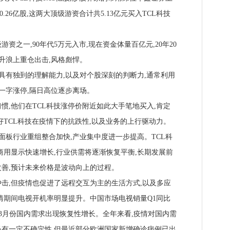
0.26亿股,这两大顶级游资合计共5.13亿元买入TCL科技
一,90年代5万元入市,现在资金体量百亿元,20年20
主升浪上重仓出击,风格彪悍。
有独到的理解能力,以及对个股深刻的判断力,通常利用
股一字涨停,隔日高位逐步离场。
,他们在TCL科技涨停价附近如此大手笔地买入,肯定
好TCL科技在疫情下的抗跌性,以及业务的上行驱动力。
板行业重组整合加快,产业集中度进一步提高。TCL科
商用显示快速增长,行业供需将逐渐恢复平衡,长期发展前
善,预计未来价格是波动向上的过程。
,但疫情也促进了远程交互为主的生活方式,以及多应
情期间电视开机率明显提升。中国市场电视销量Q1同比
,3月份国内需求出现恢复性增长。全年来看,疫情对国内需
有一定不确定性,但最近部分欧洲国家新增确诊病例已出