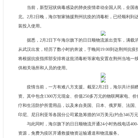
当前，新型冠状病毒感染的肺炎疫情牵动全国人民，全国各
北。2月2日晚，海尔智家驰援荆州抗疫的消毒柜，已经顺利到
装投入使用。
据悉，2月2日下午海尔旗下的日日顺物流派出货车，满载消
从武汉出发，经历了数小时的奔波，于晚间19:00到达荆州抗
将根据抗疫指挥部安排将这批消毒柜等家电安置在荆州当地一
供相关场所和人员的使用。
疫情当前，一方有难八方支援。截至2月2日，海尔共计捐赠超
资。其中包含1300万元现金、价值250多万元的物联网家电、价
疗和生活防护所需用品，以及来自美国、日本、俄罗斯、法国
印尼、尼日利亚等各国分公司紧急筹措的50万美元(约合346万
与此同时，海尔旗下的日日顺物流开通24小时热线电话400-80
资源，免费为疫区开通救援物资运输通道和物流服务。