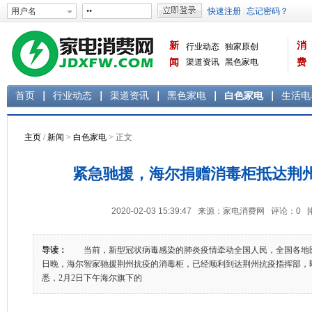
新
消
行业动态
独家原创
闻
渠道资讯
黑色家电
费
白色家电
生活电器
首页
行业动态
渠道资讯
黑色家电
白色家电
生活电
主页
/
新闻
>
白色家电
> 正文
紧急驰援，海尔捐赠消毒柜抵达荆
2020-02-03 15:39:47 来源：家电消费网 评论：
0
导读：
当前，新型冠状病毒感染的肺炎疫情牵动全国人民，全国各地医
日晚，海尔智家驰援荆州抗疫的消毒柜，已经顺利到达荆州抗疫指挥部
悉，2月2日下午海尔旗下的