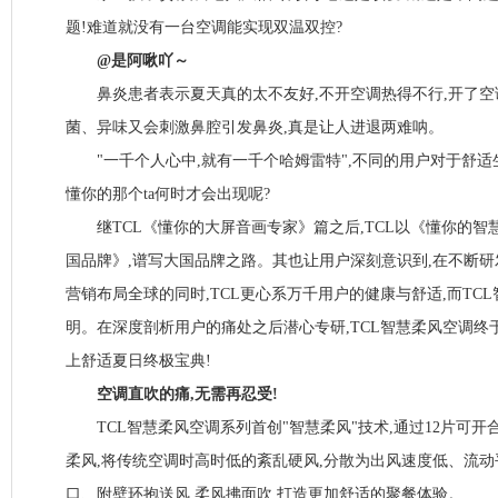
题!难道就没有一台空调能实现双温双控?
@是阿啾吖～
鼻炎患者表示夏天真的太不友好,不开空调热得不行,开了空
菌、异味又会刺激鼻腔引发鼻炎,真是让人进退两难呐。
"一千个人心中,就有一千个哈姆雷特",不同的用户对于舒适
懂你的那个ta何时才会出现呢?
继TCL《懂你的大屏音画专家》篇之后,TCL以《懂你的智
国品牌》,谱写大国品牌之路。其也让用户深刻意识到,在不断
营销布局全球的同时,TCL更心系万千用户的健康与舒适,而TC
明。在深度剖析用户的痛处之后潜心专研,TCL智慧柔风空调终
上舒适夏日终极宝典!
空调直吹的痛,无需再忍受!
TCL智慧柔风空调系列首创"智慧柔风"技术,通过12片可开
柔风,将传统空调时高时低的紊乱硬风,分散为出风速度低、流动
口、附壁环抱送风,柔风拂面吹,打造更加舒适的聚餐体验。