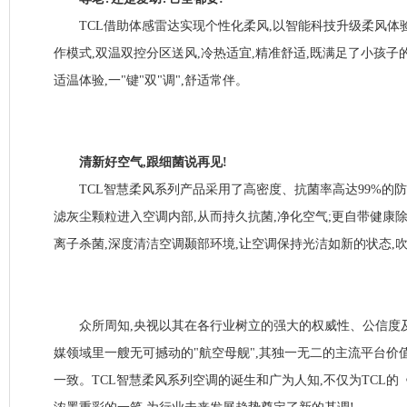
TCL借助体感雷达实现个性化柔风,以智能科技升级柔风体验
作模式,双温双控分区送风,冷热适宜,精准舒适,既满足了小孩子
适温体验,一"键"双"调",舒适常伴。
清新好空气,跟细菌说再见!
TCL智慧柔风系列产品采用了高密度、抗菌率高达99%的防
滤灰尘颗粒进入空调内部,从而持久抗菌,净化空气;更自带健康除
离子杀菌,深度清洁空调颞部环境,让空调保持光洁如新的状态,
众所周知,央视以其在各行业树立的强大的权威性、公信度及
媒领域里一艘无可撼动的"航空母舰",其独一无二的主流平台价
一致。TCL智慧柔风系列空调的诞生和广为人知,不仅为TCL