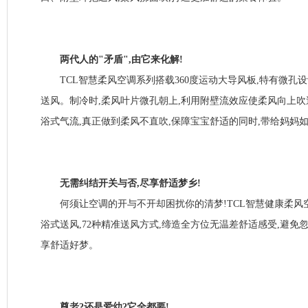
两代人的"矛盾",由它来化解!
TCL智慧柔风空调系列搭载360度运动大导风板,特有微孔设
送风。制冷时,柔风叶片微孔朝上,利用附壁流效应使柔风向上吹
浴式气流,真正做到柔风不直吹,保障宝宝舒适的同时,带给妈妈
无需纠结开关与否,尽享舒适梦乡!
何须让空调的开与不开却困扰你的清梦!TCL智慧健康柔风
浴式送风,72种精准送风方式,缔造全方位无温差舒适感受,避免
享舒适好梦。
尊老?还是爱幼?它全都要!