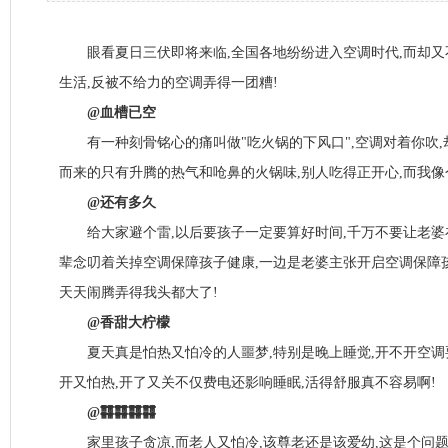
眼看夏日三伏即将来临,全国各地纷纷进入空调时代,而却又
生活,反被不给力的空调弄得一团糟!
@血槽已空
有一种刻骨铭心的痛叫做"吃火锅的下风口",空调对着你吹,
而来的只有升腾的热气和呛鼻的火锅味,别人吃得正开心,而我像
@还有多久
给大家避个雷,以后要孩子一定要算好时间,千万不要让老婆
辈念叨着关掉空调保障孩子健康,一边是老婆主张开启空调保障
天天闹腾弄得我头都大了!
@香甜大柠檬
夏天真是怕热又怕冷的人噩梦,特别是晚上睡觉,开不开空调要
开又怕热,开了又关不仅费电还影响睡眠,活得舒服真不容易啊!
@䨻䨻䨻䨻
家里孩子贪凉,而老人又怕冷,该尊老还是该爱幼,这是个问题