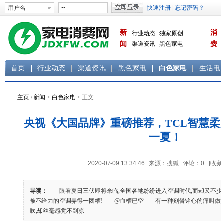
新
消
行业动态
独家原创
闻
渠道资讯
黑色家电
费
白色家电
生活电器
首页
行业动态
渠道资讯
黑色家电
白色家电
生活电
主页
/
新闻
>
白色家电
> 正文
央视《大国品牌》重磅推荐，TCL智慧
一夏！
2020-07-09 13:34:46 来源：搜狐 评论：
0
[收藏
导读：
眼看夏日三伏即将来临,全国各地纷纷进入空调时代,而却又不少用
被不给力的空调弄得一团糟! @血槽已空 有一种刻骨铭心的痛叫做"
吹,却丝毫感觉不到凉