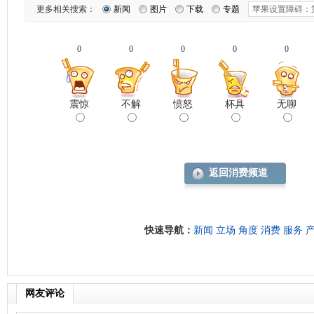
更多相关搜索：
新闻
图片
下载
专题
0
0
0
0
0
震惊
不解
愤怒
杯具
无聊
返回消费频道
快速导航：
新闻
立场
角度
消费
服务
网友评论