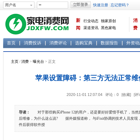
新
消
行业动态
独家原创
闻
渠道资讯
黑色家电
费
白色家电
生活电器
首页
消费投诉
消费评论
选购宝典
数据报告
外资动
主页
/
消费
>
曝光台
> 正文
苹果设置障碍：第三方无法正常维修iP
2020-11-01 12:07:04 评论：
0
[收藏]
[评
导读：
对于那些购买iPhone 12的用户，还是要好好爱惜手机了，当
后维修，为什么这么说? 据外媒报道称， 与iFixit协调的技术人员发现，i
件后获得软件授