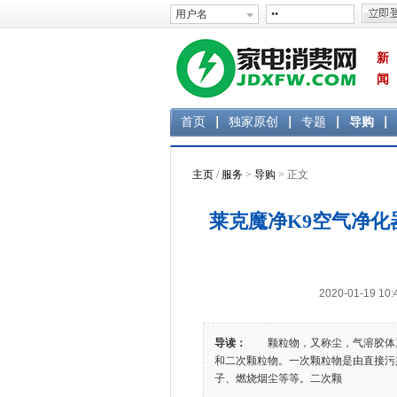
新
闻
首页
独家原创
专题
导购
主页
/
服务
>
导购
> 正文
莱克魔净K9空气净化
2020-01-19 
导读：
颗粒物，又称尘，气溶胶体系
和二次颗粒物。一次颗粒物是由直接污
子、燃烧烟尘等等。二次颗