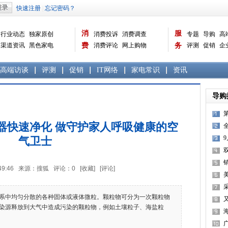
消
服
行业动态
独家原创
消费投诉
消费调查
专题
导购
高
渠道资讯
黑色家电
费
消费评论
网上购物
务
评测
促销
企
白色家电
生活电器
选购宝典
数据报告
家电常识
资讯
曝光台
品牌关注
高端访谈
评测
促销
IT网络
家电常识
资讯
导购
器快速净化 做守护家人呼吸健康的空
气卫士
10:49:46 来源：搜狐 评论：
0
[收藏]
[评论]
中均匀分散的各种固体或液体微粒。颗粒物可分为一次颗粒物
染源释放到大气中造成污染的颗粒物，例如土壤粒子、海盐粒
增
喜