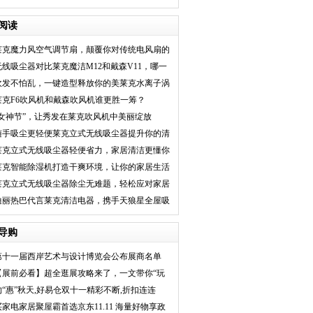
革命、华硕、宏
阅读
莱克魔力风空气调节扇，颠覆你对传统电风扇的
认知体验
无线吸尘器对比莱克魔洁M12和戴森V11，哪一
个设计更人性
吹发不怕乱，一键造型释放你的美莱克水离子涡
扇吹风机
莱克F6吹风机和戴森吹风机谁更胜一筹？
“女神节”，让秀发在莱克吹风机中美丽绽放
随手吸尘更轻便莱克立式无线吸尘器提升你的清
洁段位
莱克立式无线吸尘器轻便省力，家居清洁更懂你
的需求
莱克智能除湿机打造干爽环境，让你的家居生活
舒适无湿更健康
莱克立式无线吸尘器除尘无难题，轻松应对家居
清洁各种烦恼
迪丽热巴代言莱克清洁电器，携手天狼星全屋吸
尘/洗地机，让
导购
第十一届西岸艺术与设计博览会公布展商名单
【展前必看】超全逛展攻略来了，一文带你“玩
”
约“惠”秋天,好易仓双十一精彩不断,折扣连连
买家电家居聚屋霸首选京东11.11 海量好物享政