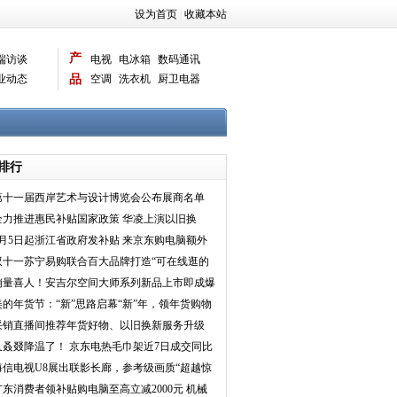
设为首页
|
收藏本站
产
端访谈
电视
电冰箱
数码通讯
业动态
品
空调
洗衣机
厨卫电器
智能新品
电脑相机
排行
第十一届西岸艺术与设计博览会公布展商名单
全力推进惠民补贴国家政策 华凌上演以旧换
新“加速度”
9月5日起浙江省政府发补贴 来京东购电脑额外
至高立减2000元
双十一苏宁易购联合百大品牌打造“可在线逛的
门店”
销量喜人！安吉尔空间大师系列新品上市即成爆
款
美的年货节：“新”思路启幕“新”年，领年货购物
狂潮
采销直播间推荐年货好物、以旧换新服务升级
京东家电家居年
又叒叕降温了！ 京东电热毛巾架近7日成交同比
长142%
海信电视U8展出联影长廊，参考级画质“超越惊
”
广东消费者领补贴购电脑至高立减2000元 机械