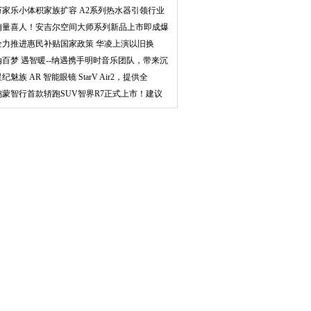
府
万家乐小体积家族扩容 A2系列热水器引领行业
创
销量喜人！安吉尔空间大师系列新品上市即成爆
款
全力推进惠民补贴国家政策 华凌上演以旧换
新“加
纳百梦 遇智暖--纳遇携手明时音乐团队，带来沉
浸
纪魅族 AR 智能眼镜 StarV Air2，提供全
鸿蒙智行首款轿跑SUV智界R7正式上市！建议
零售价