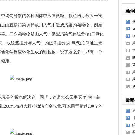
延伸
均匀分散的各种固体或液体微粒。颗粒物可分为一次
物是由直接污染源释放到大气中造成污染的颗粒物，例如
等。二次颗粒物是由大气中某些污染气体组分(如二氧化
间，或这些组分与大气中的正常组分(如氧气)之间通过光
其他化学反应转化生成的颗粒物。说了这么多，只有一个
体健康。
完美的帮您解决这一困扰，这是怎么回事呢?作为一款
最新
200m3/h超大颗粒物洁净空气量,可以用于超过200㎡的
转