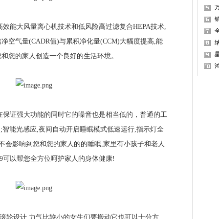
能大风量离心机技术和低风险高过滤复合HEPA技术,
空气量(CADR值)与累积净化量(CCM)大幅度提高,能
星
您和您的家人创造一个良好的生活环境。
保证强大功能的同时它的噪音也是相当低的，普通的工
柔和;智能光感应,夜间自动开启睡眠模式低速运行,指示灯全
全不会影响到您和您的家人的的睡眠,家里有小孩子和老人
9可以帮您全方位呵护家人的身体健康!
滚轮设计,力气比较小的女生们要搬动它也可以十分方