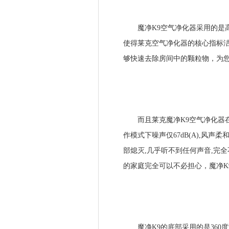
魔净K9空气净化器采用的是高效
使得莱克空气净化器的核心指标洁净
够快速去除房间中的颗粒物，为
而且莱克魔净K9空气净化器在
作模式下噪声仅67dB(A),风声
部熄灭,几乎听不到任何声音,完
的家庭完全可以不必担心，魔净K
魔净K9的底部采用的是360度