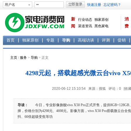
新
消
行业动态
独家原创
闻
渠道资讯
黑色家电
费
白色家电
生活电器
首页
独家原创
专题
导购
高端访谈
评测
促销
主页
/
服务
>
导购
> 正文
4298元起，搭载超感光微云台vivo X5
2020-06-12 15:10:54 来源：搜狐 评论：
0
[收藏
导读：
今日，专业影像旗舰vivo X50 Pro正式开售，提供8GB+128GB
择，价格分别为4298元、4698元。影像方面，vivo X50 Pro搭载微云台
抖、60倍超级变焦等功