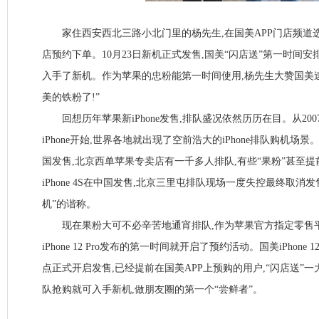
家住西安西北三路小北门里的杨先生,在国美APP门店频道
店预约下单。10月23日新机正式发售,国美“闪店送”第一时间安排
入手了新机。作为苹果的忠粉能第一时间使用,杨先生大赞国美速
美的铁粉了!”
回想历年苹果新iPhone发售,排队盛况依然历历在目。从20
iPhone开始,世界各地就出现了空前浩大的iPhone排队购机场景。20
国发售,北京西单苹果专卖店有一千多人排队,有些“果粉”甚至提前
iPhone 4S在中国发售,北京三里屯排队现场一度失控最终取消
机”的谐称。
现在果粉大可不必辛苦地通宵排队,作为苹果官方指定零售平台,国美
iPhone 12 Pro发布的第一时间就开启了预约活动。国美iPhone 
点正式开启发售,已经提前在国美APP上预购的用户,“闪店送”
队抢购就可入手新机,做朋友圈的第一个“尝鲜者”。