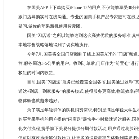
在国美APP上下单购买iPhone 12的用户,不仅能够享受30分
跟门店导购实时在线沟通。专业的国美手机产品专家随时在线,
疑问,做你的苹果新机使用智囊团。
国美“闪店送”之所以能够达到这么高效优质的服务标准,其
本地零售战略落地得到了切实地执行。
今年7月,国美将全国门店搬到了线上国美APP的“门店”频道
营,服务周边3-5公里的用户。收到订单后,门店作为“前置仓”进
极短的时间内收货。
目前,国美“闪店送”服务已经覆盖全国各省,国美通过这种“
送达+到店、到家服务”的服务模式,使得服务更高效,物流效率得
物体验也就越来越好。
为了满足年轻群体的购机消费需求,特别是满足年轻大学生和白
购买苹果手机的用户提供“闪店送”最快半小时极速送达服务,国
化支付流程,携手旗下美易分提供分期付款活动,用户通过刷脸识
便可以有效地缓解付款压力,让更多的消费者率先体验到苹果iPhon