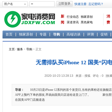
新
消
行业动态
独家原创
闻
渠道资讯
黑色家电
费
白色家电
生活电器
首页
独家原创
专题
导购
高端访谈
评测
促销
主页
/
服务
>
导购
> 正文
无需排队买iPhone 12 国美“闪
2020-10-23 13:28:13 来源：搜狐 评论：
0
[收藏
导读：
10月23日是iPhone 12系列的首个发货日,当有的果粉还在旗
APP上预约下单的朋友,早就由国美闪店送给送货上门了。 家住西安
在国美APP门店频道选