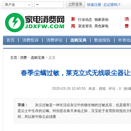
新
消
行业动态
独家原创
闻
渠道资讯
黑色家电
费
白色家电
生活电器
首页
消费投诉
消费评论
选购宝典
数据报告
外资动
主页
/
消费
>
选购宝典
> 正文
春季尘螨过敏，莱克立式无线吸尘器让
2020-03-26 10:40:55 来源：搜狐 评论：
0
[收藏
导读：
灰尘过敏是一种生活在灰尘中的微生物的过敏反应，也是最常
是尘土中生存的尘螨。特别是在春天来临之际，宝宝处于发育阶段抵抗力
招，所以家中除尘必须重