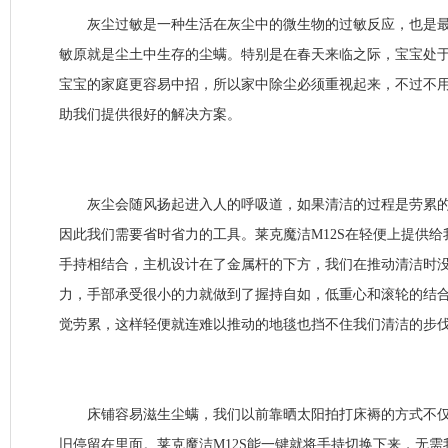
灰尘过敏是一种生活在灰尘中的微生物的过敏反应，也是最
敏原就是尘土中生存的尘螨。特别是在春天来临之际，宝宝处
宝宝的家庭更容易中招，所以家中除尘必须重视起来，不过不用
助我们提供很好的解决方案。
灰尘会随风扬起进入人的呼吸道，如果清洁的过程是劳累的
因此我们需要省时省力的工具。莱克魔洁M12S在轻便上提供
手持相结合，主机设计在了金属杆的下方，我们在推动清洁时
力，手部承受很小的力就做到了握持自如，低重心和滚轮的结
觉劳累，这样轻便就连难以推动的地毯也挡不住我们清洁的步
床铺容易滋生尘螨，我们以前靠晒太阳拍打床褥的方式不仅
旧停留在里面。莱克魔洁M12S能一键就将手持切换下来，无