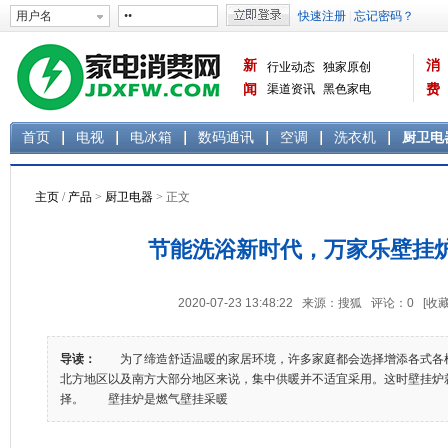
新
消
行业动态
独家原创
闻
渠道资讯
黑色家电
费
白色家电
生活电器
首页
电视
电冰箱
数码通讯
空调
洗衣机
厨卫电
主页
/
产品
>
厨卫电器
> 正文
节能洗浴新时代，万家乐壁挂
2020-07-23 13:48:22 来源：搜狐 评论：
0
[收藏
导读：
为了缔造舒适温暖的家居环境，许多家庭都会选择增添各式各
北方地区以及南方大部分地区来说，集中供暖并不适宜采用。这时壁挂炉
择。 壁挂炉是燃气壁挂采暖