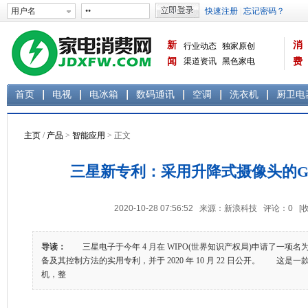
新
消
行业动态
独家原创
闻
渠道资讯
黑色家电
费
白色家电
生活电器
首页
电视
电冰箱
数码通讯
空调
洗衣机
厨卫电
主页
/
产品
>
智能应用
> 正文
三星新专利：采用升降式摄像头的Galax
2020-10-28 07:56:52 来源：新浪科技 评论：
0
[
导读：
三星电子于今年 4 月在 WIPO(世界知识产权局)申请了一项名
备及其控制方法的实用专利，并于 2020 年 10 月 22 日公开。 这
机，整