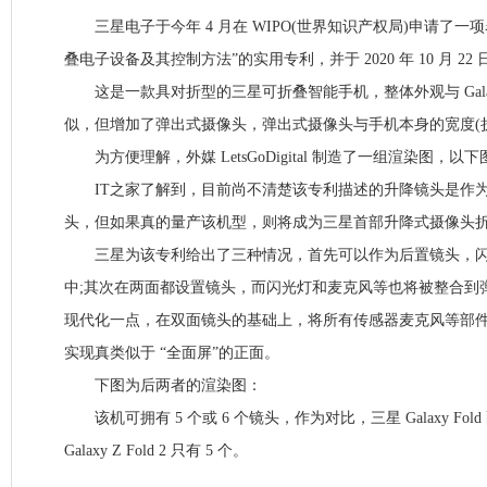
三星电子于今年 4 月在 WIPO(世界知识产权局)申请了一项
叠电子设备及其控制方法”的实用专利，并于 2020 年 10 月 22
这是一款具对折型的三星可折叠智能手机，整体外观与 Galaxy Fold
似，但增加了弹出式摄像头，弹出式摄像头与手机本身的宽度(
为方便理解，外媒 LetsGoDigital 制造了一组渲染图，以下图源 Le
IT之家了解到，目前尚不清楚该专利描述的升降镜头是作为
头，但如果真的量产该机型，则将成为三星首部升降式摄像头
三星为该专利给出了三种情况，首先可以作为后置镜头，闪
中;其次在两面都设置镜头，而闪光灯和麦克风等也将被整合到
现代化一点，在双面镜头的基础上，将所有传感器麦克风等部
实现真类似于 “全面屏”的正面。
下图为后两者的渲染图：
该机可拥有 5 个或 6 个镜头，作为对比，三星 Galaxy Fold
Galaxy Z Fold 2 只有 5 个。