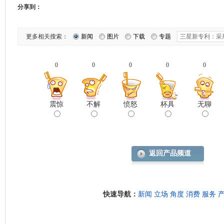
分享到：
更多相关搜索：
新闻
图片
下载
专题
0
0
0
0
0
震惊
不解
愤怒
杯具
无聊
返回产品频道
快速导航：
新闻
立场
角度
消费
服务