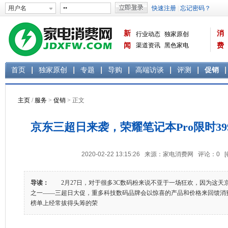
新
消
行业动态
独家原创
闻
渠道资讯
黑色家电
费
白色家电
生活电器
首页
独家原创
专题
导购
高端访谈
评测
促销
主页
/
服务
>
促销
> 正文
京东三超日来袭，荣耀笔记本Pro限时39
2020-02-22 13:15:26 来源：家电消费网 评论：
0
导读：
2月27日，对于很多3C数码粉来说不亚于一场狂欢，因为这天
之一——三超日大促，重多科技数码品牌会以惊喜的产品和价格来回馈消
榜单上经常拔得头筹的荣