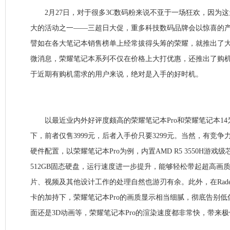
2月27日，对于很多3C数码粉来说不亚于一场狂欢，因为这
大的活动之一——三超日大促，重多科技数码品牌会以惊喜的
譬如在各大笔记本销售榜单上经常拔得头筹的荣耀，就推出了
微消息，荣耀笔记本系列不仅在价格上大打优惠，还推出了购机
于近期有购机需求的用户来说，绝对是入手的好时机。
以最近业内外好评度颇高的荣耀笔记本Pro和荣耀笔记本14为例，
下，前者仅售3999元，后者入手价只要3299元。当然，有竞
硬件配置，以荣耀笔记本Pro为例，内置AMD R5 3550H游戏
512GB固态硬盘，运行速度进一步提升，能够轻松带起超高画
片、视频及其他设计工作的处理自然也游刃有余。此外，在Radeon Veg
卡的加持下，荣耀笔记本Pro的画质显示相当细腻，彻底告别低
面还是3D动画等，荣耀笔记本Pro的渲染速度都非常快，带来