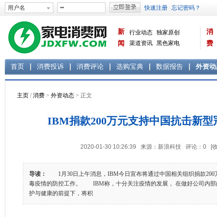
新
消
行业动态
独家原创
闻
渠道资讯
黑色家电
费
白色家电
生活电器
首页
消费投诉
消费评论
选购宝典
数据报告
外资动
主页
/
消费
>
外资动态
> 正文
IBM捐款200万元支持中国抗击新
2020-01-30 10:26:39 来源：新浪科技 评论：
0
[
导读：
1月30日上午消息，IBM今日宣布将通过中国相关组织捐款20
毒疫情的防控工作。 IBM称，十分关注疫情的发展， 在做好公司内
护与健康的前提下，将积