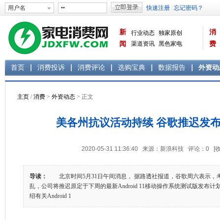
新
消
行业动态
独家原创
闻
渠道资讯
黑色家电
费
白色家电
生活电器
首页
消费投诉
消费评论
选购宝典
数据报告
外资动
主页
/
消费
>
外资动态
> 正文
美各州抗议活动持续 谷歌推迟发布And
2020-05-31 11:36:40 来源：新浪科技 评论：
0
[
导读：
北京时间5月31日午间消息， 据路透社报道，谷歌周六表示，
乱，公司将推迟原定于下周的最新Android 11移动操作系统测试版发
绍有关Android 1