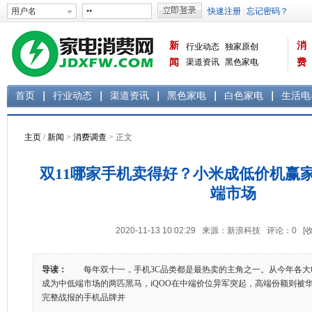
新
消
行业动态
独家原创
闻
渠道资讯
黑色家电
费
白色家电
生活电器
首页
行业动态
渠道资讯
黑色家电
白色家电
生活电
主页
/
新闻
>
消费调查
> 正文
双11哪家手机卖得好？小米成低价机赢
端市场
2020-11-13 10:02:29 来源：新浪科技 评论：
0
[
导读：
每年双十一，手机3C品类都是最热卖的主角之一。从今年各大电商
成为中低端市场的两匹黑马，iQOO在中端价位异军突起，高端份额则
完整战报的手机品牌并