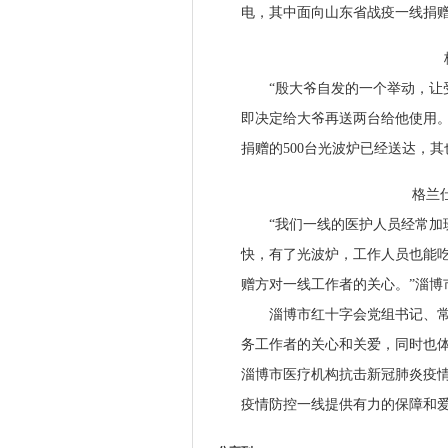
电，其中面向山东省战疫一线捐赠5
格兰
“殷大爷自发的一个举动，让受
即决定给大爷再送两台给他使用。
捐赠的500台光波炉已经送达，
格兰仕给
“我们一线的医护人员经常加班
快，有了光波炉，工作人员也能
赠方对一线工作者的关心。”淄博
淄博市红十字会党组书记、常务
务工作者的关心和关爱，同时也
淄博市医疗机构抗击新冠肺炎疫
疫情防控一线提供有力的保障和爱