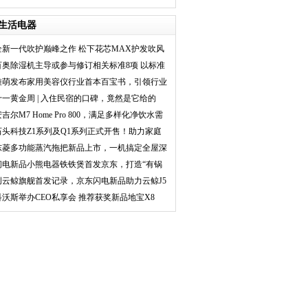
清洁体验
生活电器
全新一代吹护巅峰之作 松下花芯MAX护发吹风
机重
百奥除湿机主导或参与修订相关标准8项 以标准
化
雅萌发布家用美容仪行业首本百宝书，引领行业
科学
十一黄金周 | 入住民宿的口碑，竟然是它给的
吉尔M7 Home Pro 800，满足多样化净饮水需
求
石头科技Z1系列及Q1系列正式开售！助力家庭
洗护品
东菱多功能蒸汽拖把新品上市，一机搞定全屋深
度清
闪电新品小熊电器铁铁煲首发京东，打造“有锅
”
创云鲸旗舰首发记录，京东闪电新品助力云鲸J5
扫地
科沃斯举办CEO私享会 推荐获奖新品地宝X8