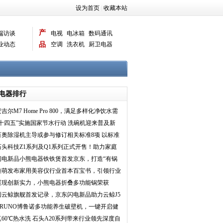
设为首页
|
收藏本站
产
端访谈
电视
电冰箱
数码通讯
业动态
品
空调
洗衣机
厨卫电器
智能新品
电脑相机
电器排行
吉尔M7 Home Pro 800，满足多样化净饮水需
求
“十四五”实施国家节水行动 洗碗机迎来普及新
契机
百奥除湿机主导或参与修订相关标准8项 以标准
化引领发展
石头科技Z1系列及Q1系列正式开售！助力家庭
洗护品质升级
闪电新品小熊电器铁铁煲首发京东，打造“有锅
气”的品质生活
雅萌发布家用美容仪行业首本百宝书，引领行业
科学化发展
展现创新实力，小熊电器折叠多功能锅荣获
AWE艾普兰奖
创云鲸旗舰首发记录，京东闪电新品助力云鲸J5
扫地机5分钟卖
BRUNO博鲁诺多功能养生破壁机，一键开启健
康美味
真60℃热水洗 石头A20系列带来行业领先深度自