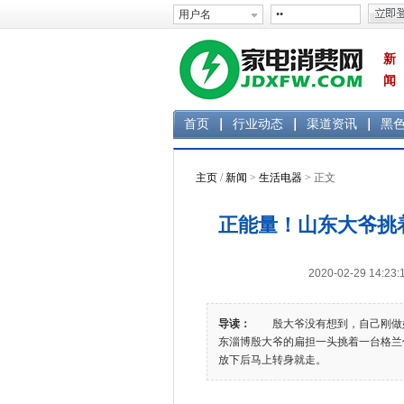
新
闻
首页
行业动态
渠道资讯
黑
主页
/
新闻
>
生活电器
> 正文
正能量！山东大爷挑
2020-02-29 1
导读：
殷大爷没有想到，自己刚做好
东淄博殷大爷的扁担一头挑着一台格兰
放下后马上转身就走。