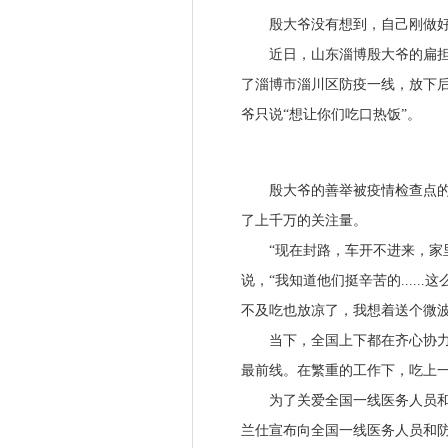
殷大爷没有想到，自己刚做好事
近日，山东淄博殷大爷的扁担一
了淄博市淄川区防疫一线，放下
爷只说“想让你们吃口热饭”。
殷大爷的善举被疫情检查点的摄
了上千万的关注量。
“现在封路，车开不进来，家里
说，“我知道他们挺辛苦的....
不及吃也放凉了，我想着送个微波
当下，全国上下都在齐心协力抗
最前线。在繁重的工作下，吃上
为了关爱全国一线医务人员和防
兰仕宣布向全国一线医务人员和防