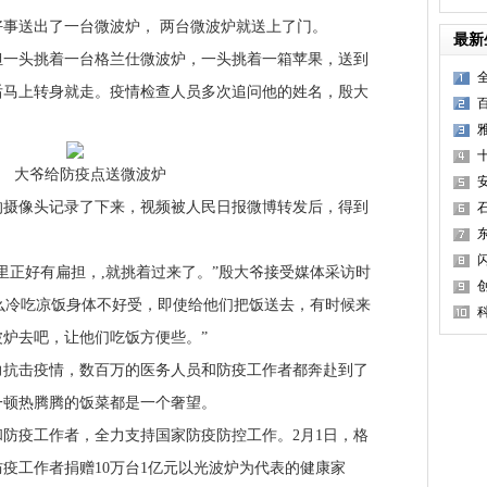
送出了一台微波炉， 两台微波炉就送上了门。
最新
头挑着一台格兰仕微波炉，一头挑着一箱苹果，送到
后马上转身就走。疫情检查人员多次追问他的姓名，殷大
大爷给防疫点送微波炉
安
像头记录了下来，视频被人民日报微博转发后，得到
正好有扁担，,就挑着过来了。”殷大爷接受媒体采访时
气
..这么冷吃凉饭身体不好受，即使给他们把饭送去，有时候来
炉去吧，让他们吃饭方便些。”
击疫情，数百万的医务人员和防疫工作者都奔赴到了
一顿热腾腾的饭菜都是一个奢望。
疫工作者，全力支持国家防疫防控工作。2月1日，格
疫工作者捐赠10万台1亿元以光波炉为代表的健康家