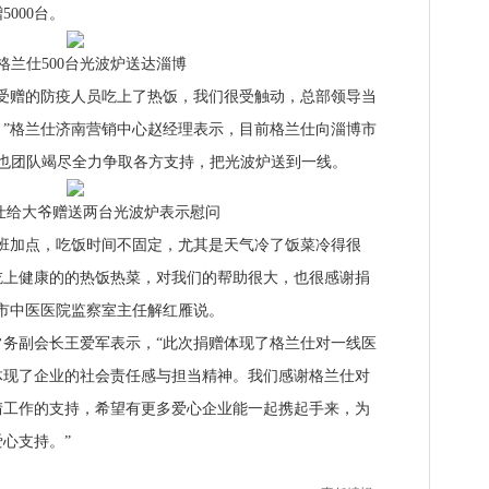
000台。
仕500台光波炉送达淄博
赠的防疫人员吃上了热饭，我们很受触动，总部领导当
”格兰仕济南营销中心赵经理表示，目前格兰仕向淄博市
其也团队竭尽全力争取各方支持，把光波炉送到一线。
大爷赠送两台光波炉表示慰问
加点，吃饭时间不固定，尤其是天气冷了饭菜冷得很
吃上健康的的热饭热菜，对我们的帮助很大，也很感谢捐
市中医医院监察室主任解红雁说。
副会长王爱军表示，“此次捐赠体现了格兰仕对一线医
体现了企业的社会责任感与担当精神。我们感谢格兰仕对
情工作的支持，希望有更多爱心企业能一起携起手来，为
心支持。”