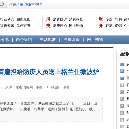
消
服
行业动态
独家原创
消费投诉
消费调查
专题
导购
高
渠道资讯
黑色家电
费
消费评论
网上购物
务
评测
促销
企
白色家电
生活电器
选购宝典
数据报告
家电常识
资讯
曝光台
品牌关注
色家电
白色家电
生活电器
消费调查
网上购物
生活
安
着扁担给防疫人员送上格兰仕微波炉
4:23:10 来源：家电消费网 评论：
0
[收藏]
[评论]
事送出了一台微波炉， 两台微波炉就送上了门。 近日，山
仕微波炉，一头挑着一箱苹果，送到了淄博市淄川区防疫一线，