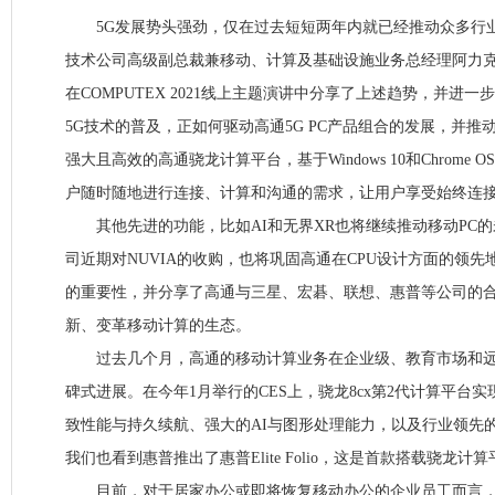
5G发展势头强劲，仅在过去短短两年内就已经推动众多行
技术公司高级副总裁兼移动、计算及基础设施业务总经理阿力克斯·卡图赞(
在COMPUTEX 2021线上主题演讲中分享了上述趋势，并进一
5G技术的普及，正如何驱动高通5G PC产品组合的发展，并
强大且高效的高通骁龙计算平台，基于Windows 10和Chrome
户随时随地进行连接、计算和沟通的需求，让用户享受始终连
其他先进的功能，比如AI和无界XR也将继续推动移动PC的
司近期对NUVIA的收购，也将巩固高通在CPU设计方面的领
的重要性，并分享了高通与三星、宏碁、联想、惠普等公司的
新、变革移动计算的生态。
过去几个月，高通的移动计算业务在企业级、教育市场和远
碑式进展。在今年1月举行的CES上，骁龙8cx第2代计算平台
致性能与持久续航、强大的AI与图形处理能力，以及行业领先的5
我们也看到惠普推出了惠普Elite Folio，这是首款搭载骁龙计
目前，对于居家办公或即将恢复移动办公的企业员工而言，