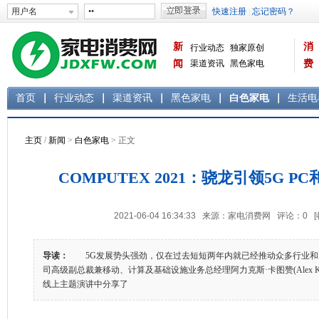
新
消
行业动态
独家原创
闻
渠道资讯
黑色家电
费
白色家电
生活电器
首页
行业动态
渠道资讯
黑色家电
白色家电
生活电
主页
/
新闻
>
白色家电
> 正文
COMPUTEX 2021：骁龙引领5G 
2021-06-04 16:34:33 来源：家电消费网 评论：
0
导读：
5G发展势头强劲，仅在过去短短两年内就已经推动众多行业和
司高级副总裁兼移动、计算及基础设施业务总经理阿力克斯·卡图赞(Alex Katouzi
线上主题演讲中分享了