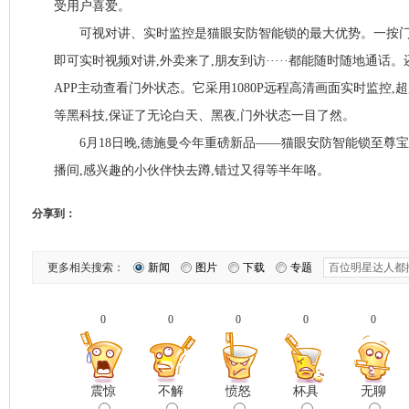
受用户喜爱。
可视对讲、实时监控是猫眼安防智能锁的最大优势。一按门铃,
即可实时视频对讲,外卖来了,朋友到访·····都能随时随地通话
APP主动查看门外状态。它采用1080P远程高清画面实时监控
等黑科技,保证了无论白天、黑夜,门外状态一目了然。
6月18日晚,德施曼今年重磅新品——猫眼安防智能锁至尊宝
播间,感兴趣的小伙伴快去蹲,错过又得等半年咯。
分享到：
更多相关搜索：
新闻
图片
下载
专题
0
0
0
0
0
震惊
不解
愤怒
杯具
无聊