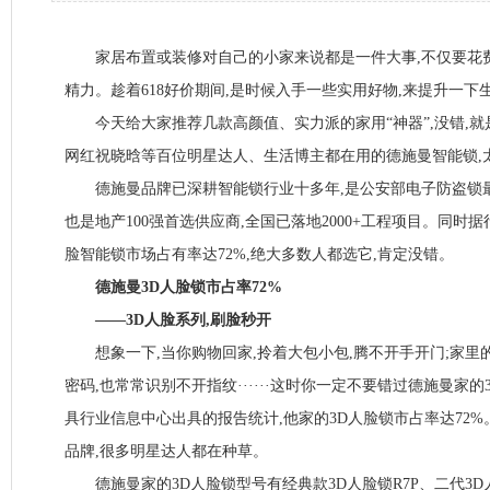
家居布置或装修对自己的小家来说都是一件大事,不仅要花费
精力。趁着618好价期间,是时候入手一些实用好物,来提升一下
今天给大家推荐几款高颜值、实力派的家用“神器”,没错,就
网红祝晓晗等百位明星达人、生活博主都在用的德施曼智能锁,太
德施曼品牌已深耕智能锁行业十多年,是公安部电子防盗锁最
也是地产100强首选供应商,全国已落地2000+工程项目。同时据
脸智能锁市场占有率达72%,绝大多数人都选它,肯定没错。
德施曼3D人脸锁市占率72%
——3D人脸系列,刷脸秒开
想象一下,当你购物回家,拎着大包小包,腾不开手开门;家里
密码,也常常识别不开指纹······这时你一定不要错过德施曼家
具行业信息中心出具的报告统计,他家的3D人脸锁市占率达72
品牌,很多明星达人都在种草。
德施曼家的3D人脸锁型号有经典款3D人脸锁R7P、二代3D