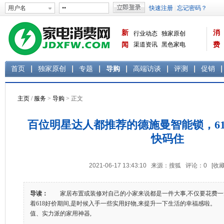
新
消
行业动态
独家原创
闻
渠道资讯
黑色家电
费
白色家电
生活电器
首页
独家原创
专题
导购
高端访谈
评测
促销
主页
/
服务
>
导购
> 正文
百位明星达人都推荐的德施曼智能锁，6
快码住
2021-06-17 13:43:10 来源：搜狐 评论：
0
[收藏
导读：
家居布置或装修对自己的小家来说都是一件大事,不仅要花费一
着618好价期间,是时候入手一些实用好物,来提升一下生活的幸福感啦
值、实力派的家用神器,