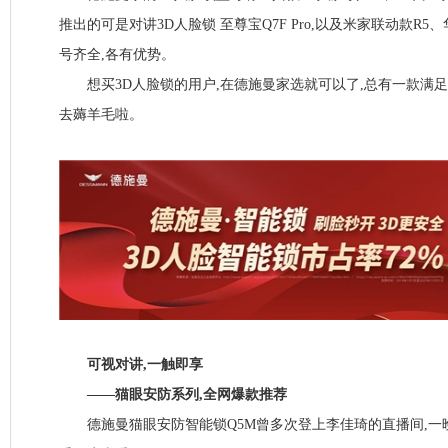
推出的可是对讲3D人脸锁 至尊宝Q7F Pro,以及米家联动款R5、
号齐全,各有优势。
想买3D人脸锁的用户,在德施曼家选就可以了,总有一款满足你,
去薅羊毛啦。
可视对讲,一触即享
——猫眼安防系列,全网爆款推荐
德施曼猫眼安防智能锁Q5M曾多次登上李佳琦的直播间,一晚