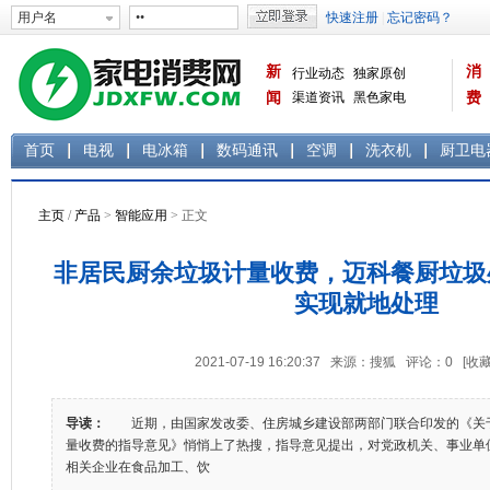
新
消
行业动态
独家原创
闻
渠道资讯
黑色家电
费
白色家电
生活电器
首页
电视
电冰箱
数码通讯
空调
洗衣机
厨卫电
主页
/
产品
>
智能应用
> 正文
非居民厨余垃圾计量收费，迈科餐厨垃圾
实现就地处理
2021-07-19 16:20:37 来源：搜狐 评论：
0
[收藏
导读：
近期，由国家发改委、住房城乡建设部两部门联合印发的《关
量收费的指导意见》悄悄上了热搜，指导意见提出，对党政机关、事业单
相关企业在食品加工、饮